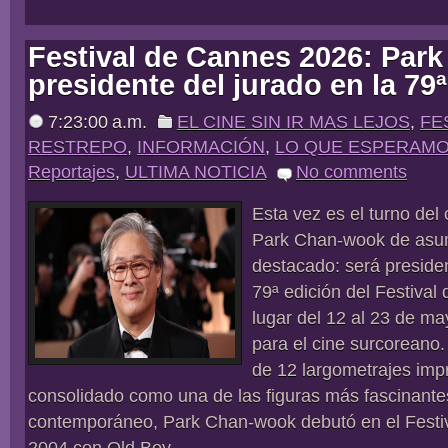
Festival de Cannes 2026: Par
presidente del jurado en la 79
7:23:00 a.m.
EL CINE SIN IR MAS LEJOS
,
FE
RESTREPO
,
INFORMACIÓN
,
LO QUE ESPERAM
Reportajes
,
ULTIMA NOTICIA
No comments
Esta vez es el turno del
Park Chan-wook de asum
destacado: será presiden
79ª edición del Festival
lugar del 12 al 23 de ma
para el cine surcoreano.
de 12 largometrajes imp
consolidado como una de las figuras más fascinantes
contemporáneo, Park Chan-wook debutó en el Festi
2004 con Old Boy,...