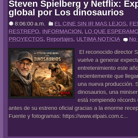
Steven Spielberg y Netflix: Ex
global por Los dinosaurios
8:06:00 a.m.
EL CINE SIN IR MAS LEJOS
,
FE
RESTREPO
,
INFORMACION
,
LO QUE ESPERAM
PROYECTOS
,
Reportajes
,
ULTIMA NOTICIA
No
El reconocido director 
vuelve a generar expect
entretenimiento este año
recientemente que llegar
una nueva producción. S
dinosaurios, una minise
está rompiendo récords 
antes de su estreno oficial gracias a la enorme recepc
Fuente y fotogramas: https://www.elpais.com.c...