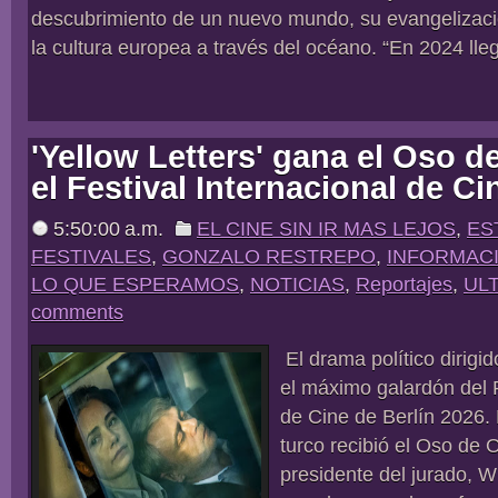
descubrimiento de un nuevo mundo, su evangelizaci
la cultura europea a través del océano. “En 2024 ll
'Yellow Letters' gana el Oso d
el Festival Internacional de Ci
5:50:00 a.m.
EL CINE SIN IR MAS LEJOS
,
ES
FESTIVALES
,
GONZALO RESTREPO
,
INFORMAC
LO QUE ESPERAMOS
,
NOTICIAS
,
Reportajes
,
ULT
comments
El drama político dirigi
el máximo galardón del F
de Cine de Berlín 2026.
turco recibió el Oso de
presidente del jurado, 