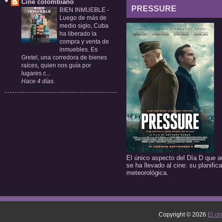
Cine colombiano
PRESSURE
BIEN INMUEBLE
-
Luego de más de
medio siglo, Cuba
ha liberado la
compra y venta de
inmuebles. Es
Gretel, una corredora de bienes
raíces, quien nos guía por
lugares c...
Hace 4 días.
El único aspecto del Día D que a
se ha llevado al cine: su planific
meteorológica.
Copyright ©
2026
El ci