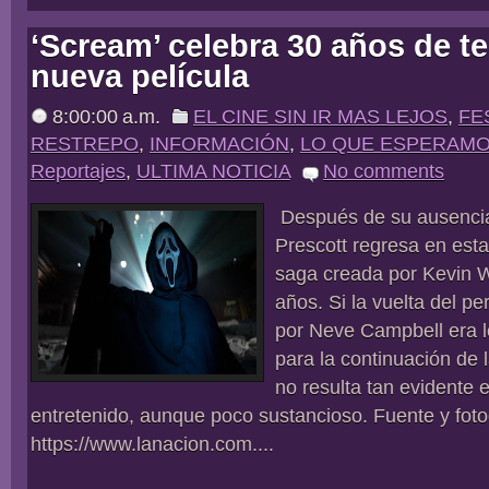
‘Scream’ celebra 30 años de te
nueva película
8:00:00 a.m.
EL CINE SIN IR MAS LEJOS
,
FE
RESTREPO
,
INFORMACIÓN
,
LO QUE ESPERAM
Reportajes
,
ULTIMA NOTICIA
No comments
Después de su ausencia
Prescott regresa en esta
saga creada por Kevin W
años. Si la vuelta del pe
por Neve Campbell era l
para la continuación de l
no resulta tan evidente e
entretenido, aunque poco sustancioso. Fuente y fot
https://www.lanacion.com....