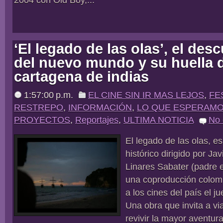
‘El legado de las olas’, el des
del nuevo mundo y su huella 
cartagena de indias
1:57:00 p.m.
EL CINE SIN IR MAS LEJOS
,
FE
RESTREPO
,
INFORMACIÓN
,
LO QUE ESPERAM
PROYECTOS
,
Reportajes
,
ULTIMA NOTICIA
No
El legado de las olas, e
histórico dirigido por Jav
Linares Sabater (padre e 
una coproducción colom
a los cines del país el j
Una obra que invita a via
revivir la mayor aventura 