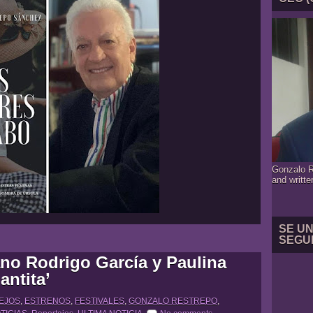
Gonzalo R
and writte
SE U
SEGU
ano Rodrigo García y Paulina
antita’
LEJOS
,
ESTRENOS
,
FESTIVALES
,
GONZALO RESTREPO
,