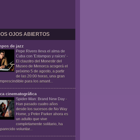
LOS OJOS ABIERTOS
mpos de jazz
Pepe Rivero lleva el alma de
Cuba con 'Estampas y raíces'
-
El claustro del Monestir del
Museo de Menorca acogerá el
próximo 5 de agosto, a partir
de las 20:00 horas, una gran
 imprescindible para los amant...
ica cinematográfica
Spider-Man: Brand New Day
-
Han pasado cuatro años
desde los sucesos de No Way
Home, y Peter Parker ahora es
un adulto que vive
completamente solitario, ha
parecido voluntar...