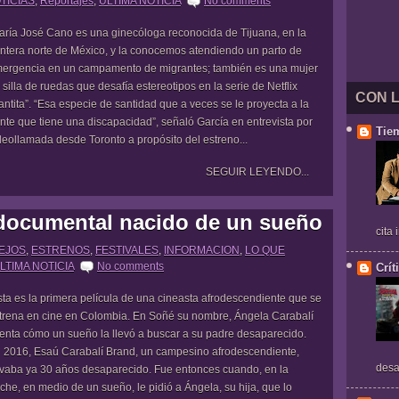
TICIAS
,
Reportajes
,
ULTIMA NOTICIA
No comments
ría José Cano es una ginecóloga reconocida de Tijuana, en la
ontera norte de México, y la conocemos atendiendo un parto de
ergencia en un campamento de migrantes; también es una mujer
 silla de ruedas que desafía estereotipos en la serie de Netflix
CON 
antita”. “Esa especie de santidad que a veces se le proyecta a la
nte que tiene una discapacidad”, señaló García en entrevista por
Tie
deollamada desde Toronto a propósito del estreno...
SEGUIR LEYENDO...
documental nacido de un sueño
cita
LEJOS
,
ESTRENOS
,
FESTIVALES
,
INFORMACION
,
LO QUE
LTIMA NOTICIA
No comments
Crít
ta es la primera película de una cineasta afrodescendiente que se
trena en cine en Colombia. En Soñé su nombre, Ángela Carabalí
enta cómo un sueño la llevó a buscar a su padre desaparecido.
 2016, Esaú Carabalí Brand, un campesino afrodescendiente,
desa
evaba ya 30 años desaparecido. Fue entonces cuando, en la
che, en medio de un sueño, le pidió a Ángela, su hija, que lo