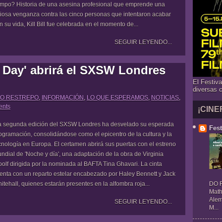
empo? Historia de una asesina profesional que emprende una
riosa venganza contra las cinco personas que intentaron acabar
n su vida, Kill Bill fue celebrada en el momento de...
SEGUIR LEYENDO...
d Day' abrirá el SXSW Londres
El Festiv
diversas 
O RESTREPO
,
INFORMACIÓN
,
LO QUE ESPERAMOS
,
NOTICIAS
,
ents
¡CINE
 segunda edición del SXSW Londres ha desvelado su esperada
Fest
ogramación, consolidándose como el epicentro de la cultura y la
cnología en Europa. El certamen abrirá sus puertas con el estreno
ndial de 'Noche y día', una adaptación de la obra de Virginia
olf dirigida por la nominada al BAFTA Tina Ghavari. La cinta
enta con un reparto estelar encabezado por Haley Bennett y Jack
itehall, quienes estarán presentes en la alfombra roja...
DO R
Math
Alem
SEGUIR LEYENDO...
M...