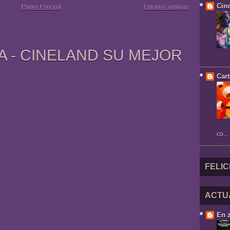
Cin
Página Principal
Entradas antiguas
A - CINELAND SU MEJOR
Cart
co...
FELIC
ACTU
En 