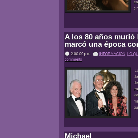
en
ci
A los 80 años murió 
marcó una época con 
2:00:00 p.m.
INFORMACION
,
LO Q
comments
La
de
de
en
Pe
ma
qu
Michael