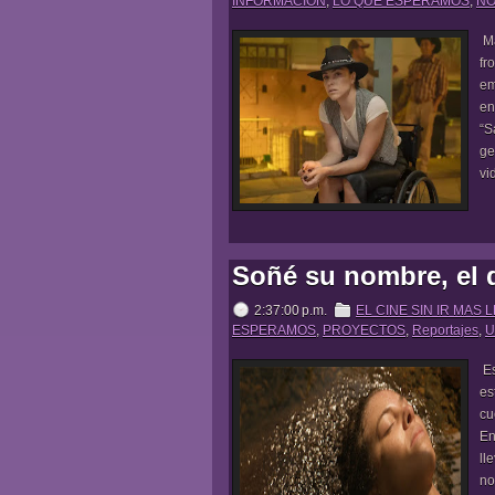
INFORMACION
,
LO QUE ESPERAMOS
,
NO
Ma
fr
em
en
“S
ge
vi
Soñé su nombre, el 
2:37:00 p.m.
EL CINE SIN IR MAS 
ESPERAMOS
,
PROYECTOS
,
Reportajes
,
U
Es
es
cu
En
ll
no