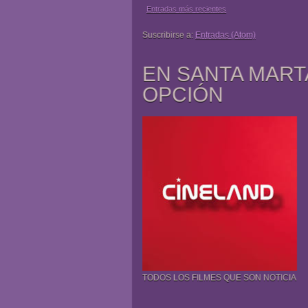
Entradas más recientes
Suscribirse a:
Entradas (Atom)
EN SANTA MART
OPCIÓN
TODOS LOS FILMES QUE SON NOTICIA