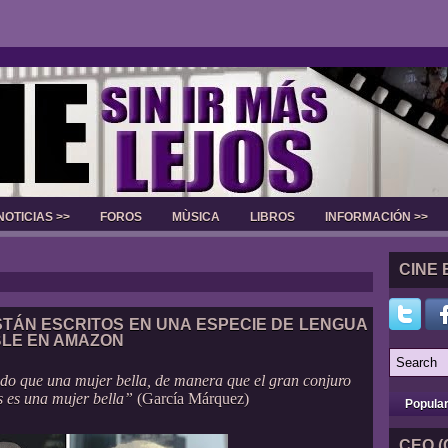
NOTICIAS >>
FOROS
MÙSICA
LIBROS
INFORMACIÓN >>
Slider
CINE 
TÁN ESCRITOS EN UNA ESPECIE DE LENGUA
BLE EN AMAZON
do que una mujer bella, de manera que el gran conjuro
s es una mujer bella”
(García Márquez)
Popula
CEO (