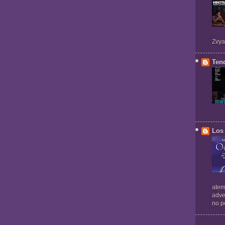
Zvya
Ten
Los 
atem
adve
no pe