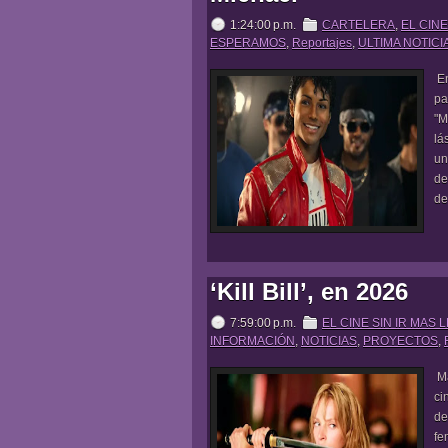
1:24:00 p.m.
CARTELERA
,
EL CINE
ESPERAMOS
,
Reportajes
,
ULTIMA NOTICI
En
pa
"M
lá
un
de
de
‘Kill Bill’, en 2026
7:59:00 p.m.
EL CINE SIN IR MAS 
INFORMACIÓN
,
NOTICIAS
,
PROYECTOS
,
Má
ci
de
fe