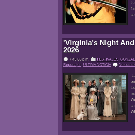
ti
fu
co
'Virginia's Night An
2026
7:43:00 p.m.
FESTIVALES
,
GONZAL
Reportajes
,
ULTIMA NOTICIA
No comm
La
pr
te
mu
Wo
cu
Wh