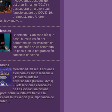
-
Nueve años después de
estrenar Sin amor (2017) y
tras superar un grave y casi
funesto cuadro de COVID-19,
el cineasta ruso Andrey
gintsev vuelve ...
dencias
Behemoth!
-
Con cada día que
pasa, nuestra visión del
panorama de los festivales de
cine de otoño se va aclarando
un poco. Con la programación
completa de Veneci...
libros
Mentalidad Odisea: Lecciones
atemporales sobre resiliencia
y fortaleza ante las
adversidades (Kitaeru Libros)
-
Siete lecciones esenciales
de La Odisea: una historia
poral sobre la fortaleza frente a la
rsidad, la resiliencia y la importancia de
rder ...