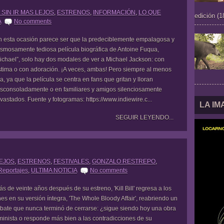
 SIN IR MAS LEJOS
,
ESTRENOS
,
INFORMACIÓN
,
LO QUE
edición (1
A
No comments
 esta ocasión parece ser que la predeciblemente empalagosa y
smosamente tediosa película biográfica de Antoine Fuqua,
ichael”, solo hay dos modales de ver a Michael Jackson: con
stima o con adoración. ¡A veces, ambas! Pero siempre al menos
a, ya que la película se centra en fans que gritan y lloran
sconsoladamente o en familiares y amigos silenciosamente
vastados. Fuente y fotogramas: https://www.indiewire.c...
LA I
SEGUIR LEYENDO...
LEJOS
,
ESTRENOS
,
FESTIVALES
,
GONZALO RESTREPO
,
Reportajes
,
ULTIMA NOTICIA
No comments
s de veinte años después de su estreno, 'Kill Bill' regresa a los
nes en su versión íntegra, 'The Whole Bloody Affair', reabriendo un
bate que nunca terminó de cerrarse: ¿sigue siendo hoy una obra
minista o responde más bien a las contradicciones de su