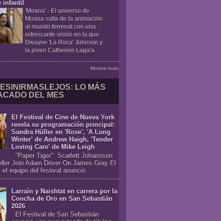
 infantil
'Moana'
-
El universo de
Moana salta de la animación
al mundo terrenal con una
refrescante visión en la que
Dwayne 'La Roca' Johnson y
la joven Catherine Laga'a...
Mostrar todo
ESINIRMASLEJOS: LO MÁS
ACADO DEL MES
El Festival de Cine de Nueva York
revela su programación principal:
Sandra Hüller en 'Rose', 'A Long
Winter' de Andrew Haigh, 'Tender
Loving Care' de Mike Leigh
"Paper Tiger": Scarlett Johansson
eller Join Adam Driver On James Gray El
 el equipo del festival anunció...
Larraín y Naishtat en carrera por la
Concha de Oro en San Sebastián
2026
El Festival de San Sebastián