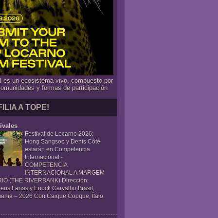
al es un ecosistema vivo, compuesto por
comunidades y formas de participación
FILIA A TOPE!
ivales
Festival de Locarno 2026:
Hong Sangsoo y Denis Côté
estarán en Competencia
Internacional
-
COMPETENCIA
INTERNACIONAL A MARGEM
IO (THE RIVERBANK) Dirección:
eus Farias y Enock Carvalho Brasil,
ania – 2026 Con Caique Copque, Ítalo