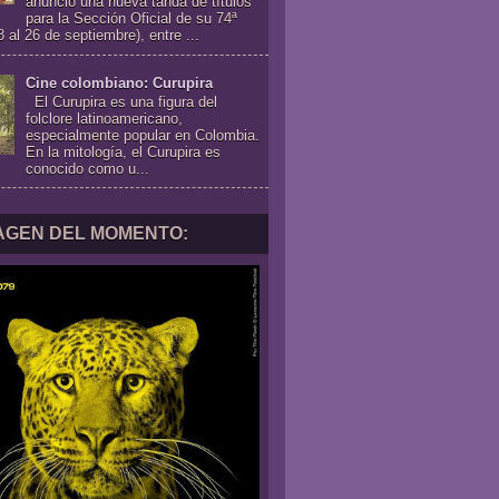
anunció una nueva tanda de títulos
para la Sección Oficial de su 74ª
8 al 26 de septiembre), entre ...
Cine colombiano: Curupira
El Curupira es una figura del
folclore latinoamericano,
especialmente popular en Colombia.
En la mitología, el Curupira es
conocido como u...
MAGEN DEL MOMENTO: