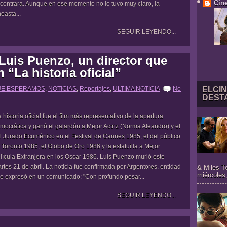
Cine
contrara. Aunque en ese momento no lo tuvo muy claro, la
neasta...
SEGUIR LEYENDO...
Luis Puenzo, un director que
“La historia oficial”
UE ESPERAMOS
,
NOTICIAS
,
Reportajes
,
ULTIMA NOTICIA
No
ELCIN
DEST
 historia oficial fue el film más representativo de la apertura
mocrática y ganó el galardón a Mejor Actriz (Norma Aleandro) y el
l Jurado Ecuménico en el Festival de Cannes 1985, el del público
 Toronto 1985, el Globo de Oro 1986 y la estatuilla a Mejor
lícula Extranjera en los Oscar 1986. Luis Puenzo murió este
rtes 21 de abril. La noticia fue confirmada por Argentores, entidad
& Miles T
miércoles,
e expresó en un comunicado: "Con profundo pesar...
SEGUIR LEYENDO...