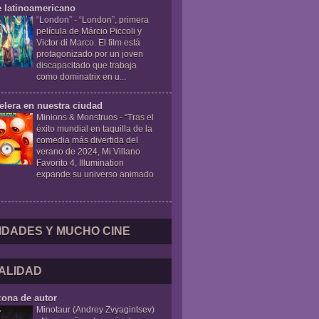
e latinoamericano
“London”
-
“London”, primera
película de Márcio Piccoli y
Victor di Marco. El film está
protagonizado por un joven
discapacitado que trabaja
como dominatrix en u...
elera en nuestra ciudad
Minions & Monstruos
-
“Tras el
éxito mundial en taquilla de la
comedia más divertida del
verano de 2024, Mi Villano
Favorito 4, Illumination
expande su universo animado
IDADES Y MUCHO CINE
ALIDAD
zona de autor
Minotaur (Andrey Zvyagintsev)