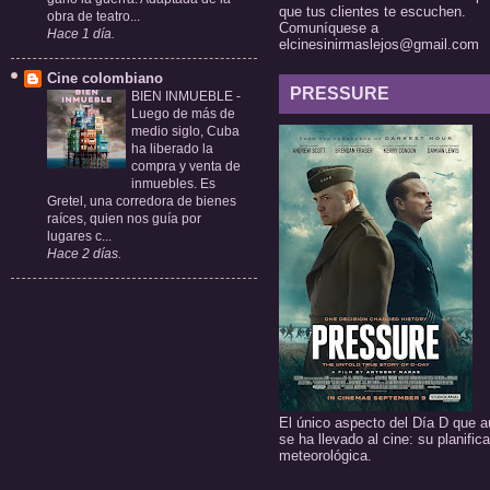
que tus clientes te escuchen.
obra de teatro...
Comuníquese a
Hace 1 día.
elcinesinirmaslejos@gmail.com
Cine colombiano
PRESSURE
BIEN INMUEBLE
-
Luego de más de
medio siglo, Cuba
ha liberado la
compra y venta de
inmuebles. Es
Gretel, una corredora de bienes
raíces, quien nos guía por
lugares c...
Hace 2 días.
El único aspecto del Día D que a
se ha llevado al cine: su planific
meteorológica.