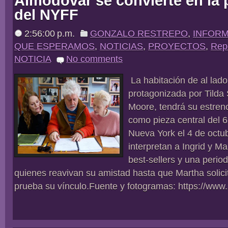
Almodóvar se convierte en la p
del NYFF
2:56:00 p.m.
GONZALO RESTREPO
,
INFOR
QUE ESPERAMOS
,
NOTICIAS
,
PROYECTOS
,
Rep
NOTICIA
No comments
La habitación de al lad
protagonizada por Tilda 
Moore, tendrá su estren
como pieza central del 6
Nueva York el 4 de octu
interpretan a Ingrid y M
best-sellers y una period
quienes reavivan su amistad hasta que Martha solici
prueba su vínculo.Fuente y fotogramas: https://www.s