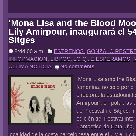
‘Mona Lisa and the Blood Moo
Lily Amirpour, inaugurará el 54
Sitges
8:44:00 a.m.
ESTRENOS
,
GONZALO RESTR
INFORMACIÓN
,
LIBROS
,
LO QUE ESPERAMOS
,
ULTIMA NOTICIA
No comments
Mona Lisa amb the Bloo
femenina, no solo por el t
directora, la estadounid
Amirpour”, en palabras d
del Festival de Sitges, i
edición del Festival Inte
Fantástico de Cataluña, 
localidad de la costa barcelonesa entre el 7 y el 17 d