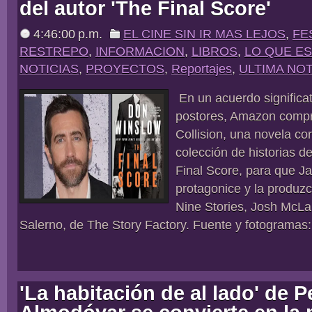
del autor 'The Final Score'
4:46:00 p.m.
EL CINE SIN IR MAS LEJOS
,
FE
RESTREPO
,
INFORMACION
,
LIBROS
,
LO QUE E
NOTICIAS
,
PROYECTOS
,
Reportajes
,
ULTIMA NOT
En un acuerdo significa
postores, Amazon compr
Collision, una novela co
colección de historias 
Final Score, para que Ja
protagonice y la produz
Nine Stories, Josh McLa
Salerno, de The Story Factory. Fuente y fotogramas: h
'La habitación de al lado' de 