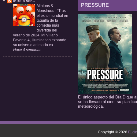
Mire a ver...
PRESSURE
Minions &
Monstruos
-
“Tras
el éxito mundial en
taquilla de la
comedia más
divertida del
verano de 2024, Mi Villano
Favorito 4, Illumination expande
su universo animado co...
Hace 4 semanas.
El único aspecto del Día D que a
se ha llevado al cine: su planific
meteorológica.
Copyright ©
2026
El ci