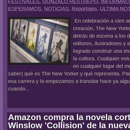
FESTIVALES
,
GONZALO RESTREPO
,
INFORMAC
ESPERAMOS
,
NOTICIAS
,
Reportajes
,
ULTIMA NOT
En celebración a cien 
creación, The New Yorke
detrás de escena a los di
editores, ilustradores y
logrado construir una i
la cultura. Cualquier es
en cualquier lugar del 
saber) qué es The New Yorker y qué representa. Pa
esa carrera y la empezamos a transitar hace ya alg
cuando...
Amazon compra la novela cor
Winslow 'Collision' de la nuev