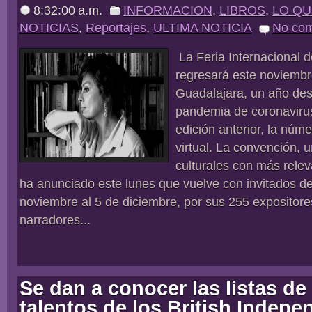
8:32:00 a.m.
INFORMACION
,
LIBROS
,
LO Q
NOTICIAS
,
Reportajes
,
ULTIMA NOTICIA
No co
La Feria Internacional de
regresará este noviembre
Guadalajara, un año des
pandemia de coronavirus 
edición anterior, la núm
virtual. La convención, 
culturales con más relev
ha anunciado este lunes que vuelve con invitados de
noviembre al 5 de diciembre, por sus 255 expositor
narradores...
Se dan a conocer las listas d
talentos de los British Indepe