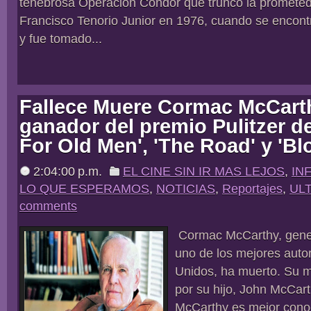
tenebrosa Operación Cóndor que truncó la prometedo
Francisco Tenorio Junior en 1976, cuando se encon
y fue tomado...
Fallece Muere Cormac McCarth
ganador del premio Pulitzer d
For Old Men', 'The Road' y 'B
2:04:00 p.m.
EL CINE SIN IR MAS LEJOS
,
IN
LO QUE ESPERAMOS
,
NOTICIAS
,
Reportajes
,
ULT
comments
Cormac McCarthy, gene
uno de los mejores auto
Unidos, ha muerto. Su m
por su hijo, John McCart
McCarthy es mejor conoc