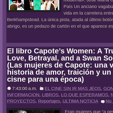
País Un anciano vagabu
vida en la carretera entr
Berkhampstead. La única pista, atada al último botó
abrigo, es un pedazo de cartón en el que aparece escr
El libro Capote’s Women: A Tr
Love, Betrayal, and a Swan So
(Las mujeres de Capote: una 
historia de amor, traición y un
cisne para una época)
7:43:00 a.m.
EL CINE SIN IR MAS JEOS
,
GON
INFORMACION
,
LIBROS
,
LO QUE ESPERAMOS
,
PROYECTOS
,
Reportajes
,
ULTIMA NOTICIA
No
Eran mujeres que “a pe