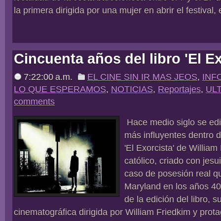
la primera dirigida por una mujer en abrir el festival,
Cincuenta años del libro 'El Ex
7:22:00 a.m.
EL CINE SIN IR MAS JEOS
,
INF
LO QUE ESPERAMOS
,
NOTICIAS
,
Reportajes
,
ULT
comments
Hace medio siglo se edit
más influyentes dentro de
'El Exorcista' de William 
católico, criado con jesu
caso de posesión real q
Maryland en los años 4
de la edición del libro, 
cinematográfica dirigida por William Friedkim y prot