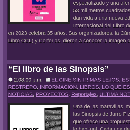
especializado y una ofer
53 mil metros cuadrados d
dan vida a una nueva edi
Internacional del Libro 
en 2023 celebra 35 años. Sus organizadores, la Cá
Libro CCL) y Corferias, dieron a conocer la imagen ofi
“El libro de las Sinopsis”
2:08:00 p.m.
EL CINE SIN IR MAS LEJOS
,
ES
RESTREPO
,
INFORMACION
,
LIBROS
,
LO QUE E
NOTICIAS
,
PROYECTOS
,
Reportajes
,
ULTIMA NOT
Una de las maravillas im
las Sinopsis de Jurro Pi
que ofrece una propuesta
lo habitual. Cada una de 