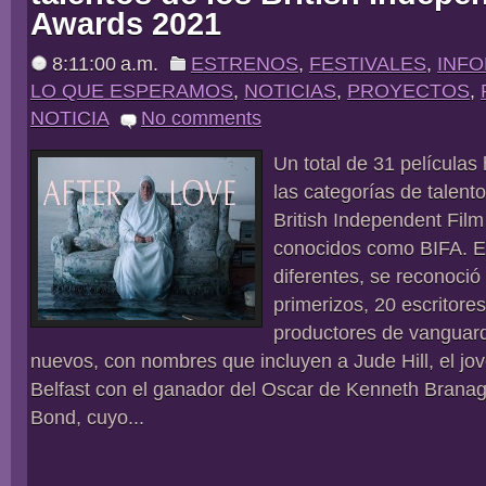
Awards 2021
8:11:00 a.m.
ESTRENOS
,
FESTIVALES
,
INF
LO QUE ESPERAMOS
,
NOTICIAS
,
PROYECTOS
,
NOTICIA
No comments
Un total de 31 películas
las categorías de talent
British Independent Fil
conocidos como BIFA. E
diferentes, se reconoció
primerizos, 20 escritore
productores de vanguardi
nuevos, con nombres que incluyen a Jude Hill, el jo
Belfast con el ganador del Oscar de Kenneth Branag
Bond, cuyo...