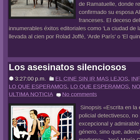
de Ramatuelle, donde re
confirmado su esposa Al
franceses. El deceso del
innumerables éxitos editoriales como 'La ciudad de la
llevada al cien por Rolad Joffé, 'Arde París' o 'El quint
Los asesinatos silenciosos
3:27:00 p.m.
EL CINE SIN IR MAS LEJOS
,
IN
LO QUE ESPERAMOS
,
LO QUE ESPERAMOS
,
NO
ULTIMA NOTICIA
No comments
Sinopsis «Escrita en la
policial detectivesco, no
excepcional y admirable 
género, sino que, ademá
moderna». José María G