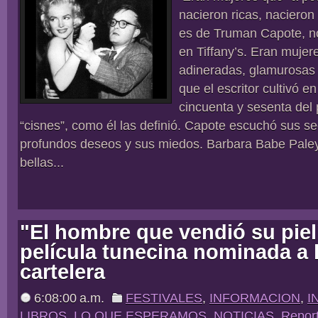
nacieron ricas, nacieron 
es de Truman Capote, n
en Tiffany’s. Eran muje
adineradas, glamurosas 
que el escritor cultivó e
cincuenta y sesenta del 
“cisnes”, como él las definió. Capote escuchó sus s
profundos deseos y sus miedos. Barbara Babe Paley,
bellas...
"El hombre que vendió su piel
película tunecina nominada a 
cartelera
6:08:00 a.m.
FESTIVALES
,
INFORMACION
,
I
LIBROS
,
LO QUE ESPERAMOS
,
NOTICIAS
,
Repor