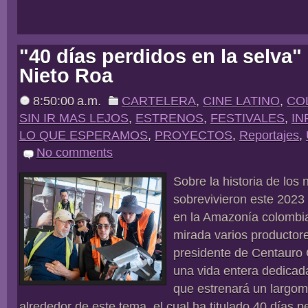
"40 días perdidos en la selva
Nieto Roa
8:50:00 a.m.
CARTELERA
,
CINE LATINO
,
CO
SIN IR MAS LEJOS
,
ESTRENOS
,
FESTIVALES
,
IN
LO QUE ESPERAMOS
,
PROYECTOS
,
Reportajes
,
No comments
Sobre la historia de los
sobrevivieron este 2023
en la Amazonía colombia
mirada varios productor
presidente de Centauro
una vida entera dedicada
que estrenará un largome
alrededor de este tema, el cual ha titulado 40 días p