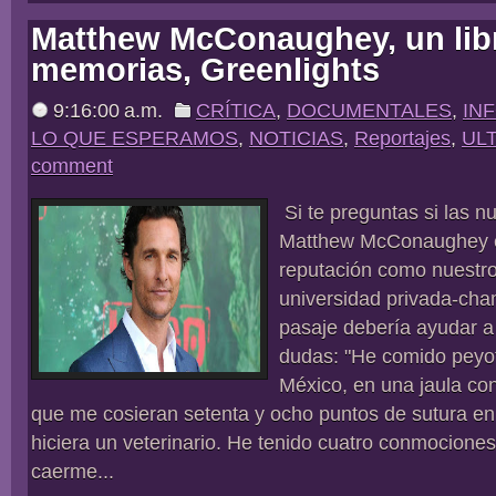
Matthew McConaughey, un lib
memorias, Greenlights
9:16:00 a.m.
CRÍTICA
,
DOCUMENTALES
,
IN
LO QUE ESPERAMOS
,
NOTICIAS
,
Reportajes
,
ULT
comment
Si te preguntas si las 
Matthew McConaughey es
reputación como nuestr
universidad privada-cha
pasaje debería ayudar a 
dudas: "He comido peyo
México, en una jaula c
que me cosieran setenta y ocho puntos de sutura en l
hiciera un veterinario. He tenido cuatro conmociones
caerme...