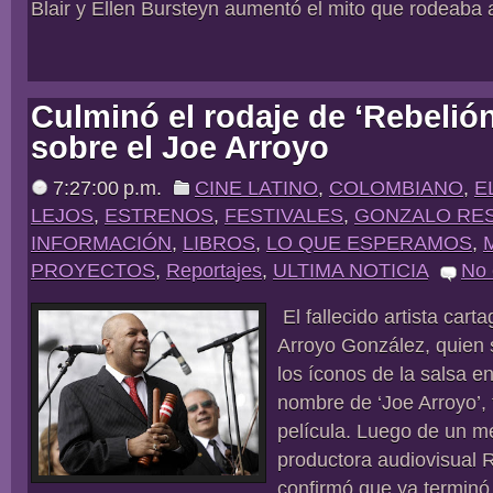
Blair y Ellen Bursteyn aumentó el mito que rodeaba al
Culminó el rodaje de ‘Rebelión
sobre el Joe Arroyo
7:27:00 p.m.
CINE LATINO
,
COLOMBIANO
,
E
LEJOS
,
ESTRENOS
,
FESTIVALES
,
GONZALO RE
INFORMACIÓN
,
LIBROS
,
LO QUE ESPERAMOS
,
PROYECTOS
,
Reportajes
,
ULTIMA NOTICIA
No
El fallecido artista cart
Arroyo González, quien 
los íconos de la salsa e
nombre de ‘Joe Arroyo’, 
película. Luego de un m
productora audiovisual 
confirmó que ya terminó 