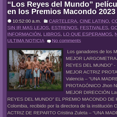
“Los Reyes del Mundo” pelícu
en los Premios Macondo 2023
10:52:00 a.m.
CARTELERA
,
CINE LATINO
,
C
SIN IR MAS LEJOS
,
ESTRENOS
,
FESTIVALES
,
GO
INFORMACIÓN
,
LIBROS
,
LO QUE ESPERAMOS
,
ULTIMA NOTICIA
No comments
Los ganadores de los 
MEJOR LARGOMETRAJ
REYES DEL MUNDO” - C
MEJOR ACTRIZ PROTA
Valencia – “UNA MAD
PROTAGÓNICO Jhon Na
MEJOR DIRECCIÓN Lau
REYES DEL MUNDO” EL PREMIO MACONDO DE 
Colombia, recibido por la directora de la institució
ACTRIZ DE REPARTO Cristina Zuleta – “UNA MAD