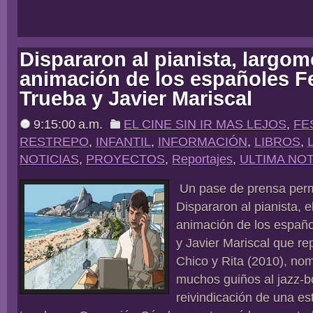
Dispararon al pianista, largom
animación de los españoles 
Trueba y Javier Mariscal
9:15:00 a.m.
EL CINE SIN IR MAS LEJOS
,
FE
RESTREPO
,
INFANTIL
,
INFORMACIÓN
,
LIBROS
,
NOTICIAS
,
PROYECTOS
,
Reportajes
,
ULTIMA NOT
Un pase de prensa permi
Dispararon al pianista, e
animación de los españ
y Javier Mariscal que rep
Chico y Rita (2010), no
muchos guiños al jazz-b
reivindicación de una est