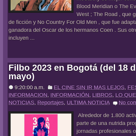
Blood Meridian o The Ev
West ; The Road , que g
de ficción y No Country For Old Men , que fue adapta
ganadora del Oscar de los hermanos Coen . Sus otro
incluyen ...
Filbo 2023 en Bogotá (del 18 de
mayo)
9:20:00 a.m.
EL CINE SIN IR MAS LEJOS
,
FE
INFORMACION
,
INFORMACIÓN
,
LIBROS
,
LO QU
NOTICIAS
,
Reportajes
,
ULTIMA NOTICIA
No co
Alrededor de 1.800 acti
parte de una nutrida pro
jornadas profesionales o