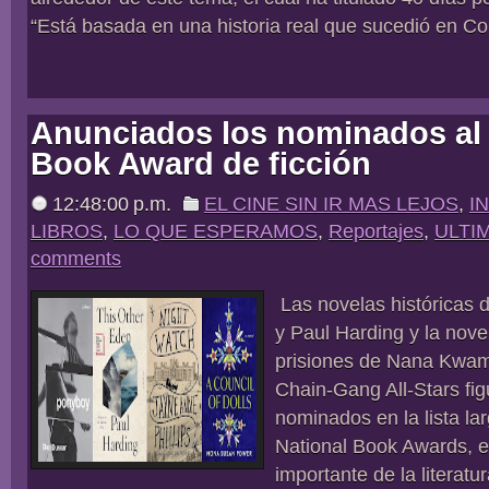
“Está basada en una historia real que sucedió en Co
Anunciados los nominados al 
Book Award de ficción
12:48:00 p.m.
EL CINE SIN IR MAS LEJOS
,
I
LIBROS
,
LO QUE ESPERAMOS
,
Reportajes
,
ULTI
comments
Las novelas históricas 
y Paul Harding y la nove
prisiones de Nana Kwam
Chain-Gang All-Stars fig
nominados en la lista lar
National Book Awards, 
importante de la literatu