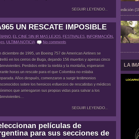
SEGUIR LEYENDO...
edición (1
AA965 UN RESCATE IMPOSIBLE
BIANO
,
EL CINE SIN IR MAS LEJOS
,
FESTIVALES
,
INFORMACIÓN
,
jes
,
ULTIMA NOTICIA
No comments
 diciembre de 1995, un Boeing 757 de American Airlines se
trelló en los cerros de Buga, dejando 156 muertos y apenas cinco
LA I
brevivientes. Perdidos entre la niebla y la montaña, esperaron
rante horas un rescate para el que Colombia no estaba
eparada. Años después, comenzaron a surgir testimonios
sconocidos sobre los heroicos esfuerzos de rescatistas y médicos
ónimos que arriesgaron sus propias vidas para salvar a los
brevivientes....
SEGUIR LEYENDO...
eleccionan películas de
rgentina para sus secciones de