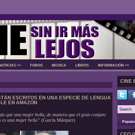
NOTICIAS >>
FOROS
MÙSICA
LIBROS
INFORMACIÓN >>
Slider
CINE 
TÁN ESCRITOS EN UNA ESPECIE DE LENGUA
BLE EN AMAZON
do que una mujer bella, de manera que el gran conjuro
s es una mujer bella”
(García Márquez)
Popula
CEO (