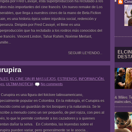
rigida por Fred Cavayé, esta superproducción ha reclutado a los
Cine
stros más importantes del cine francés. Un nuevo remake de Los
serables, que llega a nuestros cines de la mano de Beta Fiction
ain, es una historia épica sobre injusticia social, redención y
peranza. Dirigida por Fred Cavayé, el filme es una
perproducción que ha reclutado a los rostros más conocidos del
ne francés. Vincent Lindon, Tahar Rahim, Noémie Merlant,
mille...
ELCIN
SEGUIR LEYENDO...
DEST
rupira
ALES
,
EL CINE SIN IR MAS LEJOS
,
ESTRENOS
,
INFORMACIÓN
,
jes
,
ULTIMA NOTICIA
No comments
 Curupira es una figura del folclore latinoamericano,
& Miles T
pecialmente popular en Colombia. En la mitología, el Curupira es
miércoles,
nocido como un guardián de los bosques y la naturaleza. Se le
scribe a menudo como un ser pequeño, de piel rojiza, con pies al
vés, lo que le permite confundir a los cazadores y a quienes
tentan dañar la selva. En Colombia, las leyendas sobre el
rupira pueden variar, pero generalmente se le asocia...