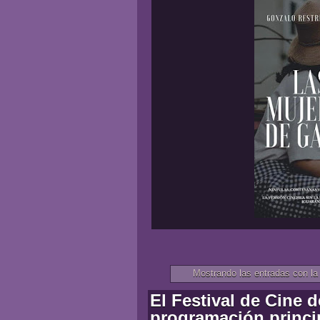
Mostrando las entradas con la
El Festival de Cine 
programación princip