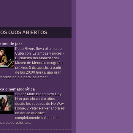
LOS OJOS ABIERTOS
mpos de jazz
Pepe Rivero lleva el alma de
Cuba con 'Estampas y raíces'
-
El claustro del Monestir del
Museo de Menorca acogerá el
próximo 5 de agosto, a partir
de las 20:00 horas, una gran
 imprescindible para los amant...
ica cinematográfica
Spider-Man: Brand New Day
-
Han pasado cuatro años
desde los sucesos de No Way
Home, y Peter Parker ahora es
un adulto que vive
completamente solitario, ha
parecido voluntar...