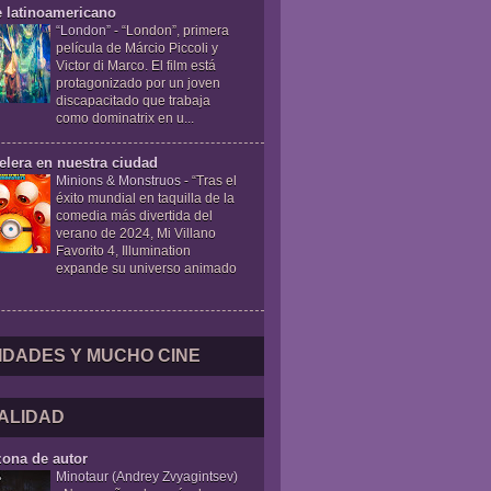
e latinoamericano
“London”
-
“London”, primera
película de Márcio Piccoli y
Victor di Marco. El film está
protagonizado por un joven
discapacitado que trabaja
como dominatrix en u...
elera en nuestra ciudad
Minions & Monstruos
-
“Tras el
éxito mundial en taquilla de la
comedia más divertida del
verano de 2024, Mi Villano
Favorito 4, Illumination
expande su universo animado
IDADES Y MUCHO CINE
ALIDAD
zona de autor
Minotaur (Andrey Zvyagintsev)