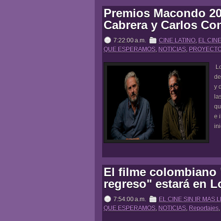
Premios Macondo 20
Cabrera y Carlos Co
7:22:00 a.m.
CINE LATINO
,
EL CINE
QUE ESPERAMOS
,
NOTICIAS
,
PROYECT
Lo
de
y 
la
qu
e 
in
El filme colombiano 
regreso" estará en 
7:54:00 a.m.
EL CINE SIN IR MAS 
QUE ESPERAMOS
,
NOTICIAS
,
Reportajes