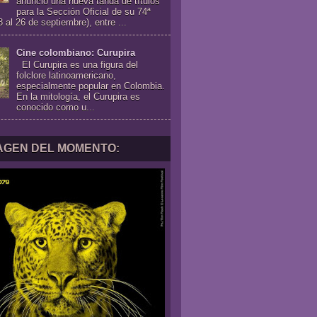
anunció una nueva tanda de títulos
para la Sección Oficial de su 74ª
8 al 26 de septiembre), entre ...
Cine colombiano: Curupira
El Curupira es una figura del
folclore latinoamericano,
especialmente popular en Colombia.
En la mitología, el Curupira es
conocido como u...
MAGEN DEL MOMENTO: