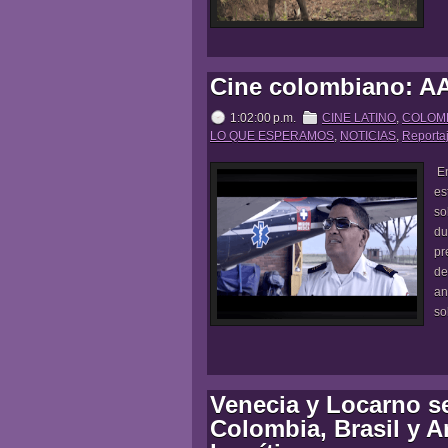
Cine colombiano: 
1:02:00 p.m.
CINE LATINO
,
COLOM
LO QUE ESPERAMOS
,
NOTICIAS
,
Reporta
En
es
so
du
pr
de
an
so
Venecia y Locarno s
Colombia, Brasil y A