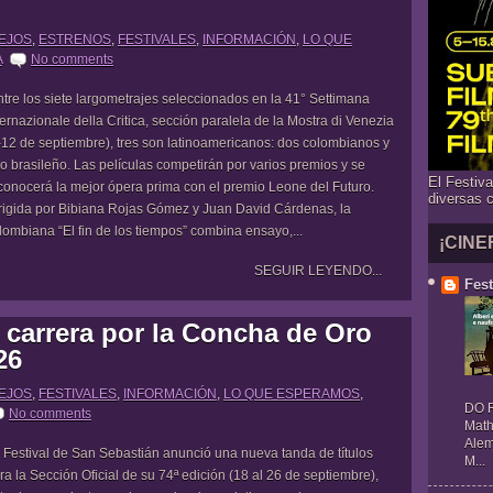
LEJOS
,
ESTRENOS
,
FESTIVALES
,
INFORMACIÓN
,
LO QUE
A
No comments
tre los siete largometrajes seleccionados en la 41° Settimana
ternazionale della Critica, sección paralela de la Mostra di Venezia
-12 de septiembre), tres son latinoamericanos: dos colombianos y
o brasileño. Las películas competirán por varios premios y se
El Festiv
conocerá la mejor ópera prima con el premio Leone del Futuro.
diversas 
rigida por Bibiana Rojas Gómez y Juan David Cárdenas, la
lombiana “El fin de los tiempos” combina ensayo,...
¡CINE
SEGUIR LEYENDO...
Fest
n carrera por la Concha de Oro
26
LEJOS
,
FESTIVALES
,
INFORMACIÓN
,
LO QUE ESPERAMOS
,
DO R
No comments
Math
Alem
 Festival de San Sebastián anunció una nueva tanda de títulos
M...
ra la Sección Oficial de su 74ª edición (18 al 26 de septiembre),