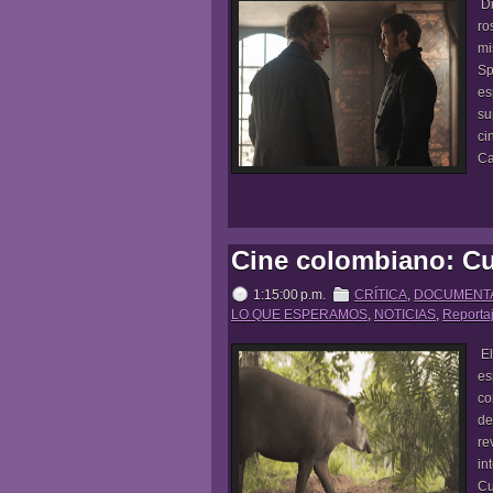
Di
ro
mi
Sp
es
su
ci
Ca
Cine colombiano: Cu
1:15:00 p.m.
CRÍTICA
,
DOCUMENT
LO QUE ESPERAMOS
,
NOTICIAS
,
Reporta
El
es
co
de
re
in
Cu