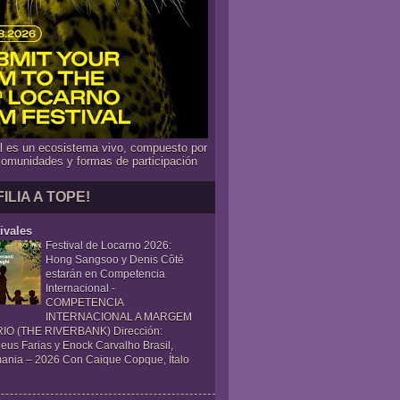
al es un ecosistema vivo, compuesto por
comunidades y formas de participación
FILIA A TOPE!
ivales
Festival de Locarno 2026:
Hong Sangsoo y Denis Côté
estarán en Competencia
Internacional
-
COMPETENCIA
INTERNACIONAL A MARGEM
IO (THE RIVERBANK) Dirección:
eus Farias y Enock Carvalho Brasil,
ania – 2026 Con Caique Copque, Ítalo