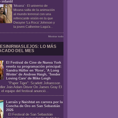
 infantil
'Moana'
-
El universo de
Moana salta de la animación
al mundo terrenal con una
refrescante visión en la que
Dwayne 'La Roca' Johnson y
la joven Catherine Laga'a...
Mostrar todo
ESINIRMASLEJOS: LO MÁS
ACADO DEL MES
El Festival de Cine de Nueva York
revela su programación principal:
Sandra Hüller en 'Rose', 'A Long
Winter' de Andrew Haigh, 'Tender
Loving Care' de Mike Leigh
"Paper Tiger": Scarlett Johansson
eller Join Adam Driver On James Gray El
 el equipo del festival anunció...
Larraín y Naishtat en carrera por la
Concha de Oro en San Sebastián
2026
El Festival de San Sebastián