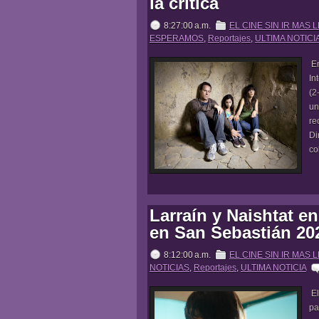
la crítica
8:27:00 a.m.
EL CINE SIN IR MAS 
ESPERAMOS
,
Reportajes
,
ULTIMA NOTICI
En
In
(2
un
re
Di
co
Larraín y Naishtat e
en San Sebastián 20
8:12:00 a.m.
EL CINE SIN IR MAS 
NOTICIAS
,
Reportajes
,
ULTIMA NOTICIA
El
pa