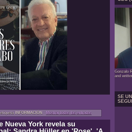
Gonzalo R
and writte
SE U
SEGU
 etiqueta
INFORMACIÓN
.
Mostrar todas las entradas
de Nueva York revela su
al: Sandra Hüller en 'Rose', 'A