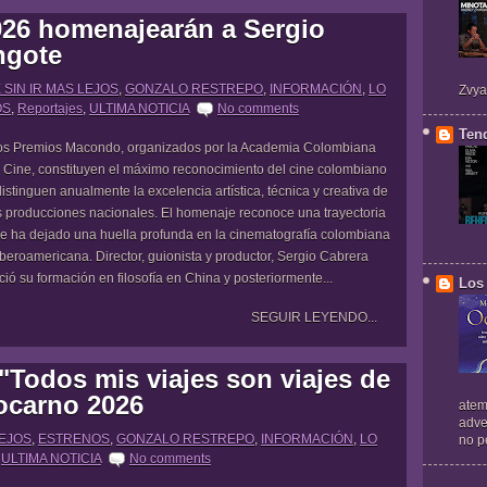
26 homenajearán a Sergio
ngote
 SIN IR MAS LEJOS
,
GONZALO RESTREPO
,
INFORMACIÓN
,
LO
Zvya
OS
,
Reportajes
,
ULTIMA NOTICIA
No comments
Ten
s Premios Macondo, organizados por la Academia Colombiana
 Cine, constituyen el máximo reconocimiento del cine colombiano
distinguen anualmente la excelencia artística, técnica y creativa de
s producciones nacionales. El homenaje reconoce una trayectoria
e ha dejado una huella profunda en la cinematografía colombiana
iberoamericana. Director, guionista y productor, Sergio Cabrera
ició su formación en filosofía en China y posteriormente...
Los 
SEGUIR LEYENDO...
"Todos mis viajes son viajes de
Locarno 2026
atem
adve
LEJOS
,
ESTRENOS
,
GONZALO RESTREPO
,
INFORMACIÓN
,
LO
no pe
,
ULTIMA NOTICIA
No comments