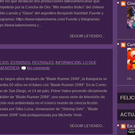
tre los que destacan dos producciones latinoamericanas que
Cin
mpetirán por la Concha de Oro: “Mis muertos tristes” del chileno
blo Larraín y “Glaxo” del argentino Benjamín Naishtat. Fuente y
togramas: https://www.latamcinema.com/ Fuente y fotogramas:
tps://www.latamcinema.c...
SEGUIR LEYENDO...
Cart
LEJOS
,
ESTRENOS
,
FESTIVALES
,
INFORMACIÓN
,
LO QUE
MA NOTICIA
No comments
co...
ez largos años después de “Blade Runner 2049”, la franquicia se
entra 50 años en el futuro con “Blade Runner 2099”. En la Comic-
n de San Diego, el 24 de julio, Prime Video presentó oficialmente
 tráiler de “Blade Runner 2099”, una nueva serie de televisión de
FELIC
ción real ambientada en el icónico mundo de ciencia ficción.
eada por Silka Luisa, showrunner de “Shining Girls” , “Blade
ACTU
nner 2099” está protagonizada por Michelle Yeoh...
SEGUIR LEYENDO...
En 