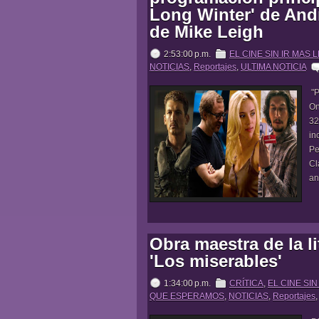
Long Winter' de And
de Mike Leigh
2:53:00 p.m.
EL CINE SIN IR MAS 
NOTICIAS
,
Reportajes
,
ULTIMA NOTICIA
"P
On
32
in
Pe
Cl
an
Obra maestra de la li
'Los miserables'
1:34:00 p.m.
CRÍTICA
,
EL CINE SIN
QUE ESPERAMOS
,
NOTICIAS
,
Reportajes