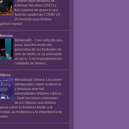
-
Nueve años después de
estrenar Sin amor (2017) y
tras superar un grave y casi
funesto cuadro de COVID-19,
el cineasta ruso Andrey
gintsev vuelve ...
dencias
Behemoth!
-
Con cada día que
pasa, nuestra visión del
panorama de los festivales de
cine de otoño se va aclarando
un poco. Con la programación
completa de Veneci...
libros
Mentalidad Odisea: Lecciones
atemporales sobre resiliencia
y fortaleza ante las
adversidades (Kitaeru Libros)
-
Siete lecciones esenciales
de La Odisea: una historia
poral sobre la fortaleza frente a la
rsidad, la resiliencia y la importancia de
rder ...