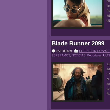
en
co
Pa
fo
ht
Blade Runner 2099
8:22:00 a.m.
EL CINE SIN IR MAS 
ESPERAMOS
,
NOTICIAS
,
Reportajes
,
ULTI
Di
ad
Co
el
ac
Cr
Ru