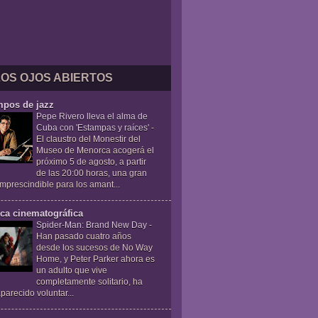
LOS OJOS ABIERTOS
mpos de jazz
Pepe Rivero lleva el alma de
Cuba con 'Estampas y raíces'
-
El claustro del Monestir del
Museo de Menorca acogerá el
próximo 5 de agosto, a partir
de las 20:00 horas, una gran
 imprescindible para los amant...
ica cinematográfica
Spider-Man: Brand New Day
-
Han pasado cuatro años
desde los sucesos de No Way
Home, y Peter Parker ahora es
un adulto que vive
completamente solitario, ha
parecido voluntar...