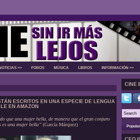
NOTICIAS >>
FOROS
MÙSICA
LIBROS
INFORMACIÓN >>
Slider
CINE 
TÁN ESCRITOS EN UNA ESPECIE DE LENGUA
BLE EN AMAZON
do que una mujer bella, de manera que el gran conjuro
s es una mujer bella”
(García Márquez)
Popula
CEO (