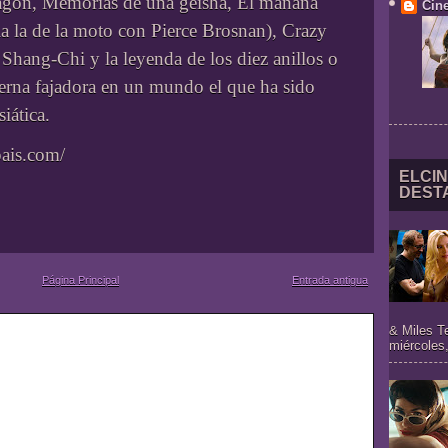
ragón, Memorias de una geisha, El mañana
Cine
 la de la moto con Pierce Brosnan), Crazy
 Shang-Chi y la leyenda de los diez anillos o
erna fajadora en un mundo el que ha sido
iática.
pais.com/
ELCIN
DEST
Página Principal
Entrada antigua
& Miles T
miércoles,