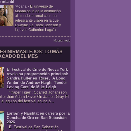
 infantil
'Moana'
-
El universo de
Moana salta de la animación
al mundo terrenal con una
refrescante visión en la que
Dwayne 'La Roca' Johnson y
la joven Catherine Laga'a...
Mostrar todo
ESINIRMASLEJOS: LO MÁS
ACADO DEL MES
El Festival de Cine de Nueva York
revela su programación principal:
Sandra Hüller en 'Rose', 'A Long
Winter' de Andrew Haigh, 'Tender
Loving Care' de Mike Leigh
"Paper Tiger": Scarlett Johansson
eller Join Adam Driver On James Gray El
 el equipo del festival anunció...
Larraín y Naishtat en carrera por la
Concha de Oro en San Sebastián
2026
El Festival de San Sebastián