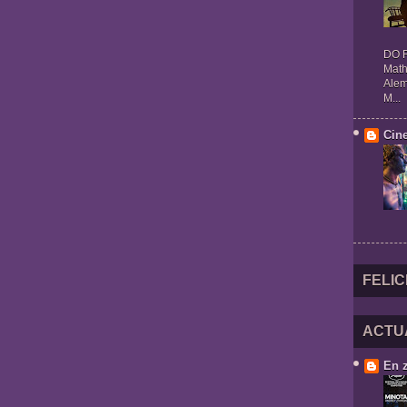
DO R
Math
Alem
M...
Cin
FELIC
ACTU
En 