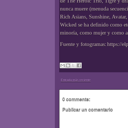
de The Heroic Trio, Tigre y d
nunca muere (menuda secuencia
Rich Asians, Sunshine, Avatar,
Wicked se ha definido como et
minoría, como mujer y como as
Fuente y fotogramas:
https://el
Entrada más reciente
0 comments:
Publicar un comentario