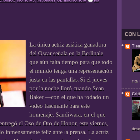
PERAMOS
,
NOTICIAS
,
Reportajes
,
ULTIMA NOTICIA
No
CON 
La única actriz asiática ganadora
Tie
del Oscar señala en la Berlinale
que aún falta tiempo para que todo
el mundo tenga una representación
justa en las pantallas.
Si el jueves
cita
por la noche lloró cuando Sean
Crít
Baker —con el que ha rodado un
video fascinante para este
homenaje, Sandiwara, en el que
entregó el Oso de Oro de Honor, este viernes,
desa
o inmensamente feliz ante la prensa. La actriz