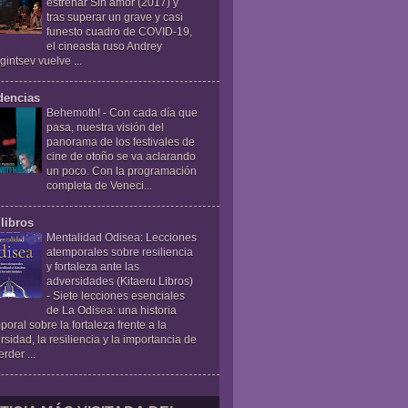
estrenar Sin amor (2017) y
tras superar un grave y casi
funesto cuadro de COVID-19,
el cineasta ruso Andrey
gintsev vuelve ...
dencias
Behemoth!
-
Con cada día que
pasa, nuestra visión del
panorama de los festivales de
cine de otoño se va aclarando
un poco. Con la programación
completa de Veneci...
libros
Mentalidad Odisea: Lecciones
atemporales sobre resiliencia
y fortaleza ante las
adversidades (Kitaeru Libros)
-
Siete lecciones esenciales
de La Odisea: una historia
poral sobre la fortaleza frente a la
rsidad, la resiliencia y la importancia de
rder ...