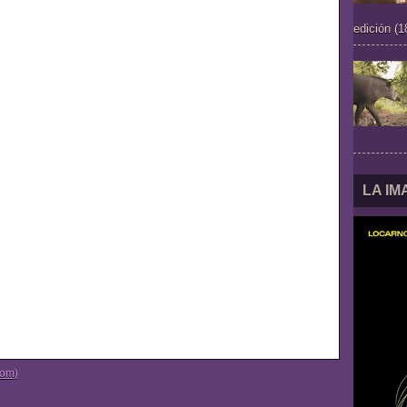
edición (1
LA I
tom)