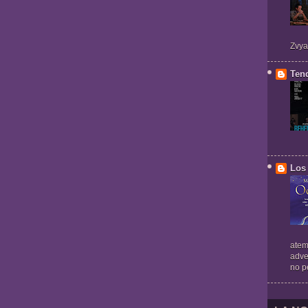
Zvya
Ten
Los 
atem
adve
no pe