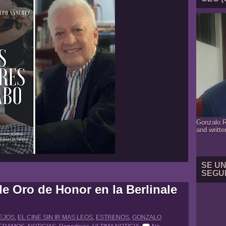
Gonzalo R
and writte
SE U
SEGU
e Oro de Honor en la Berlinale
LEJOS
,
EL CINE SIN IR MAS LEOS
,
ESTRENOS
,
GONZALO