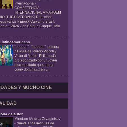
Internacional
-
COMPETENCIA
INTERNACIONAL A MARGEM
IO (THE RIVERBANK) Dirección:
eus Farias y Enock Carvalho Brasil,
ania – 2026 Con Caique Copque, Ítalo
e latinoamericano
“London”
-
“London”, primera
película de Márcio Piccoli y
Victor di Marco. El film está
protagonizado por un joven
discapacitado que trabaja
como dominatrix en u...
IDADES Y MUCHO CINE
ALIDAD
zona de autor
Minotaur (Andrey Zvyagintsev)
-
Nueve años después de