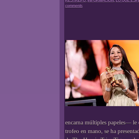
RESTREPO
,
INFORMACIÓN
,
LO QUE ES
comments
encarna múltiples papeles— le 
trofeo en mano, se ha presentad