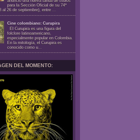
anunció una nueva tanda de títulos
para la Sección Oficial de su 74ª
8 al 26 de septiembre), entre ...
Cine colombiano: Curupira
El Curupira es una figura del
folclore latinoamericano,
especialmente popular en Colombia.
En la mitología, el Curupira es
conocido como u...
MAGEN DEL MOMENTO: