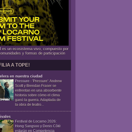
al es un ecosistema vivo, compuesto por
comunidades y formas de participación
FILIA A TOPE!
elera en nuestra ciudad
Pressure
-
'Pressure': Andrew
Scott y Brendan Fraser se
enfrentan en una absorbente
historia sobre cómo el clima
ganó la guerra. Adaptada de
la obra de teatro...
ivales
Festival de Locarno 2026:
Hong Sangsoo y Denis Côté
estarán en Competencia