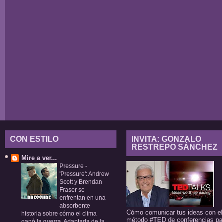
CON ESTILO
INVITA: GONZALO
RESTREPO SÁNCHEZ
Mire a ver...
Pressure
-
'Pressure': Andrew
Scott y Brendan
Fraser se
enfrentan en una
absorbente
Cómo comunicar tus ideas con e
historia sobre cómo el clima
método #TED de conferencias pa
ganó la guerra. Adaptada de la