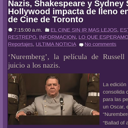
Nazis, Shakespeare y Sydney
Hollywood impacta de lleno en 
de Cine de Toronto
7:15:00 a.m.
EL CINE SIN IR MAS LEJOS
,
ES
RESTREPO
,
INFORMACION
,
LO QUE ESPERAM
Reportajes
,
ULTIMA NOTICIA
No comments
‘Nuremberg’, la película de Russell
juicio a los nazis.
La edición
consolida 
para las pe
un Oscar, e
“Nuremberg
“Ballad of 