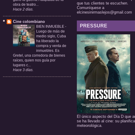
que tus clientes te escuchen.
obra de teatro...
Comuníquese a
Hace 2 días.
elcinesinirmaslejos@gmail.com
Cine colombiano
PRESSURE
BIEN INMUEBLE
-
Luego de más de
medio siglo, Cuba
ha liberado la
compra y venta de
inmuebles. Es
Gretel, una corredora de bienes
raíces, quien nos guía por
lugares c...
Hace 3 días.
El único aspecto del Día D que a
se ha llevado al cine: su planific
meteorológica.