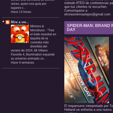
método #TED de conferencias pa
raíces, quien nos guía por
que tus clientes te escuchen.
lugares c...
Comuníquese a
Hace 13 horas.
elcinesinirmaslejos@gmail.com
Mire a ver...
SPIDER-MAN: BRAND
Minions &
DAY
Monstruos
-
“Tras
el éxito mundial en
taquilla de la
comedia más
divertida del
verano de 2024, Mi Villano
Favorito 4, Illumination expande
su universo animado co...
Hace 4 semanas.
El trepamuros interpretado por T
Holland se enfrenta a una nueva