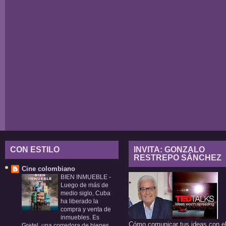
CON ESTILO
INVITA: GONZALO
RESTREPO SÁNCHEZ
Cine colombiano
BIEN INMUEBLE
-
Luego de más de
medio siglo, Cuba
ha liberado la
compra y venta de
inmuebles. Es
Cómo comunicar tus ideas con e
Gretel, una corredora de bienes