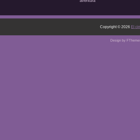
aventura
Copyright ©
2026
El ci
Design by
FTheme