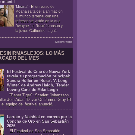
 infantil
'Moana'
-
El universo de
Moana salta de la animación
al mundo terrenal con una
refrescante visión en la que
Dwayne 'La Roca' Johnson y
la joven Catherine Laga'a...
Mostrar todo
ESINIRMASLEJOS: LO MÁS
ACADO DEL MES
El Festival de Cine de Nueva York
revela su programación principal:
Sandra Hüller en 'Rose', 'A Long
Winter' de Andrew Haigh, 'Tender
Loving Care' de Mike Leigh
"Paper Tiger": Scarlett Johansson
eller Join Adam Driver On James Gray El
 el equipo del festival anunció...
Larraín y Naishtat en carrera por la
Concha de Oro en San Sebastián
2026
El Festival de San Sebastián