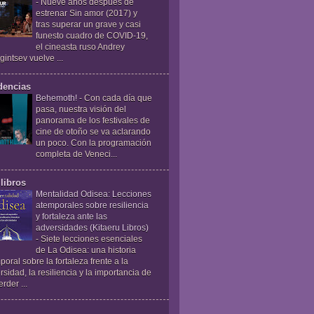
-
Nueve años después de
estrenar Sin amor (2017) y
tras superar un grave y casi
funesto cuadro de COVID-19,
el cineasta ruso Andrey
gintsev vuelve ...
dencias
Behemoth!
-
Con cada día que
pasa, nuestra visión del
panorama de los festivales de
cine de otoño se va aclarando
un poco. Con la programación
completa de Veneci...
libros
Mentalidad Odisea: Lecciones
atemporales sobre resiliencia
y fortaleza ante las
adversidades (Kitaeru Libros)
-
Siete lecciones esenciales
de La Odisea: una historia
poral sobre la fortaleza frente a la
rsidad, la resiliencia y la importancia de
rder ...