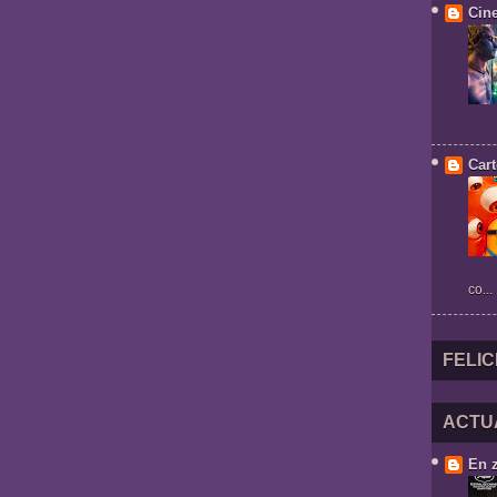
Cin
Cart
co...
FELIC
ACTU
En 