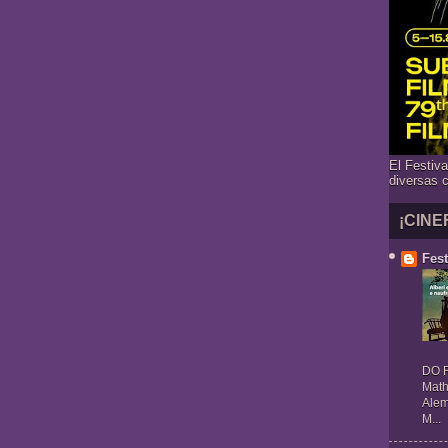
El Festiv
diversas 
¡CINE
Fest
DO R
Math
Alem
M...