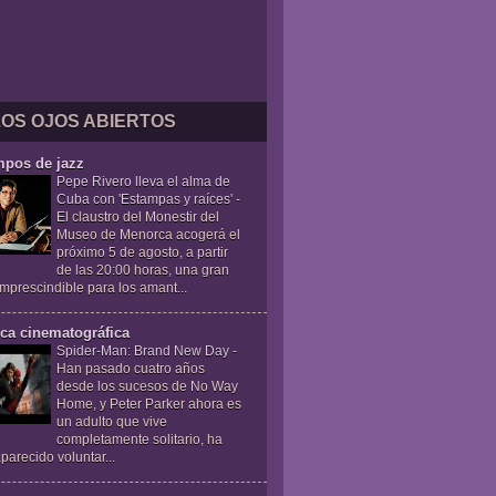
LOS OJOS ABIERTOS
mpos de jazz
Pepe Rivero lleva el alma de
Cuba con 'Estampas y raíces'
-
El claustro del Monestir del
Museo de Menorca acogerá el
próximo 5 de agosto, a partir
de las 20:00 horas, una gran
 imprescindible para los amant...
ica cinematográfica
Spider-Man: Brand New Day
-
Han pasado cuatro años
desde los sucesos de No Way
Home, y Peter Parker ahora es
un adulto que vive
completamente solitario, ha
parecido voluntar...