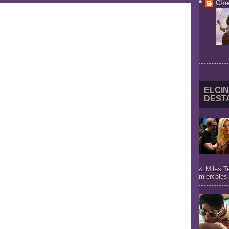
Cine
ELCIN
DEST
& Miles T
miércoles,