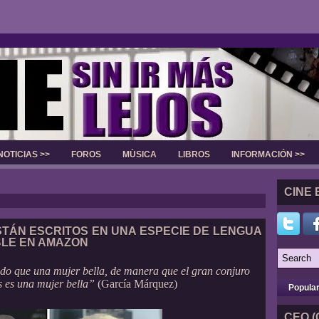
NOTICIAS >>
FOROS
MÙSICA
LIBROS
INFORMACIÓN >>
Slider
CINE 
TÁN ESCRITOS EN UNA ESPECIE DE LENGUA
BLE EN AMAZON
do que una mujer bella, de manera que el gran conjuro
s es una mujer bella”
(García Márquez)
Popula
CEO (