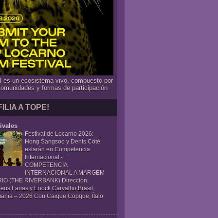
al es un ecosistema vivo, compuesto por
comunidades y formas de participación
FILIA A TOPE!
ivales
Festival de Locarno 2026:
Hong Sangsoo y Denis Côté
estarán en Competencia
Internacional
-
COMPETENCIA
INTERNACIONAL A MARGEM
IO (THE RIVERBANK) Dirección:
eus Farias y Enock Carvalho Brasil,
ania – 2026 Con Caique Copque, Ítalo