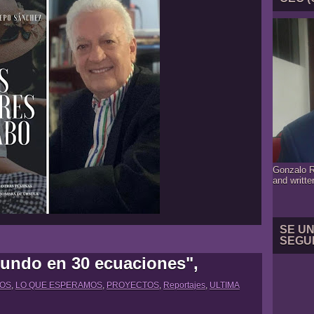
Gonzalo R
and writte
SE U
SEGU
mundo en 30 ecuaciones",
ROS
,
LO QUE ESPERAMOS
,
PROYECTOS
,
Reportajes
,
ULTIMA