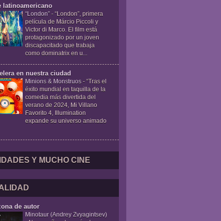
e latinoamericano
“London”
-
“London”, primera
película de Márcio Piccoli y
Victor di Marco. El film está
protagonizado por un joven
discapacitado que trabaja
como dominatrix en u...
elera en nuestra ciudad
Minions & Monstruos
-
“Tras el
éxito mundial en taquilla de la
comedia más divertida del
verano de 2024, Mi Villano
Favorito 4, Illumination
expande su universo animado
IDADES Y MUCHO CINE
ALIDAD
zona de autor
Minotaur (Andrey Zvyagintsev)