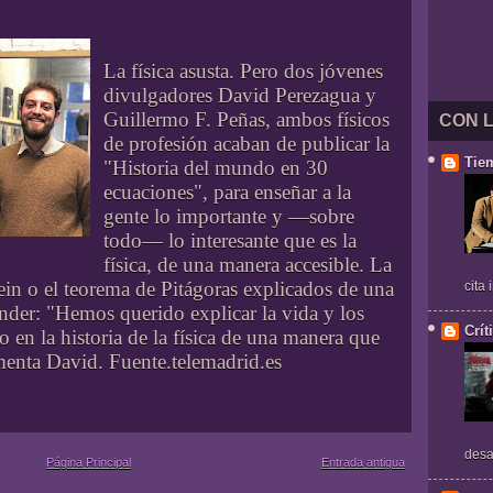
La física asusta. Pero dos jóvenes
divulgadores David Perezagua y
Guillermo F. Peñas, ambos físicos
CON 
de profesión acaban de publicar la
Tie
"Historia del mundo en 30
ecuaciones", para enseñar a la
gente lo importante y —sobre
todo— lo interesante que es la
física, de una manera accesible. La
stein o el teorema de Pitágoras explicados de una
cita
der: "Hemos querido explicar la vida y los
Crít
 en la historia de la física de una manera que
menta David. Fuente.telemadrid.es
desa
Página Principal
Entrada antigua