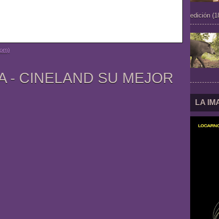
edición (1
tom)
A - CINELAND SU MEJOR
LA I