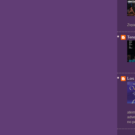
Zvya
Ten
Los 
atem
adve
no pe