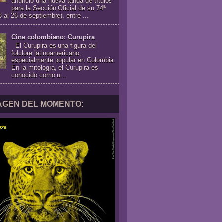
anunció una nueva tanda de títulos
para la Sección Oficial de su 74ª
8 al 26 de septiembre), entre ...
Cine colombiano: Curupira
El Curupira es una figura del
folclore latinoamericano,
especialmente popular en Colombia.
En la mitología, el Curupira es
conocido como u...
MAGEN DEL MOMENTO: