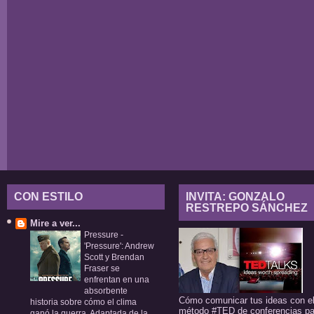
CON ESTILO
INVITA: GONZALO
RESTREPO SÁNCHEZ
Mire a ver...
Pressure
-
'Pressure': Andrew
Scott y Brendan
Fraser se
enfrentan en una
absorbente
Cómo comunicar tus ideas con e
historia sobre cómo el clima
método #TED de conferencias pa
ganó la guerra. Adaptada de la