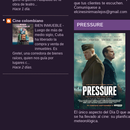
que tus clientes te escuchen.
obra de teatro...
Comuníquese a
Hace 1 día.
elcinesinirmaslejos@gmail.com
Cine colombiano
PRESSURE
BIEN INMUEBLE
-
Luego de más de
medio siglo, Cuba
ha liberado la
compra y venta de
inmuebles. Es
Gretel, una corredora de bienes
raíces, quien nos guía por
lugares c...
Hace 2 días.
El único aspecto del Día D que a
se ha llevado al cine: su planific
meteorológica.