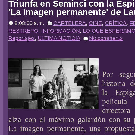
Triunfa en Seminci con la Esp
'La imagen permanente' de La
8:08:00 a.m.
CARTELERA
,
CINE
,
CRÍTICA
,
F
RESTREPO
,
INFORMACIÓN
,
LO QUE ESPERAM
Reportajes
,
ULTIMA NOTICIA
No comments
Por seg
historia d
la Espi
películ
directora
alza con el máximo galardón con su p
La imagen permanente, una propuesta