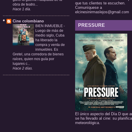
que tus clientes te escuchen.
obra de teatro...
Comuníquese a
Hace 1 día.
elcinesinirmaslejos@gmail.com
Cine colombiano
PRESSURE
BIEN INMUEBLE
-
Luego de más de
medio siglo, Cuba
ha liberado la
compra y venta de
inmuebles. Es
Gretel, una corredora de bienes
raíces, quien nos guía por
lugares c...
Hace 2 días.
El único aspecto del Día D que a
se ha llevado al cine: su planific
meteorológica.