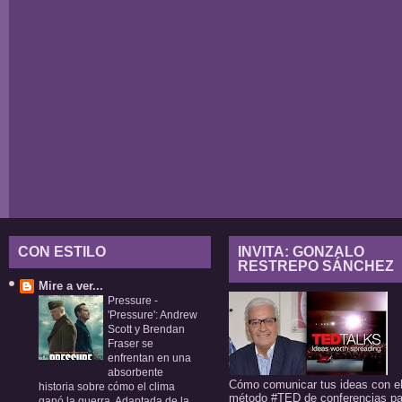
CON ESTILO
INVITA: GONZALO
RESTREPO SÁNCHEZ
Mire a ver...
Pressure
-
'Pressure': Andrew
Scott y Brendan
Fraser se
enfrentan en una
absorbente
Cómo comunicar tus ideas con e
historia sobre cómo el clima
método #TED de conferencias pa
ganó la guerra. Adaptada de la