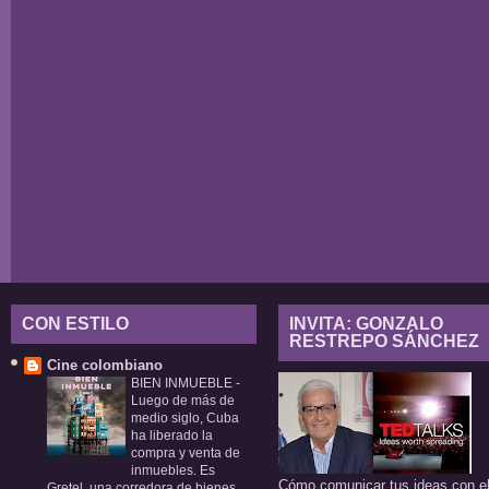
CON ESTILO
INVITA: GONZALO
RESTREPO SÁNCHEZ
Cine colombiano
BIEN INMUEBLE
-
Luego de más de
medio siglo, Cuba
ha liberado la
compra y venta de
inmuebles. Es
Cómo comunicar tus ideas con e
Gretel, una corredora de bienes