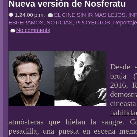
Nueva versión de Nosferatu
1:24:00 p.m.
EL CINE SIN IR MAS LEJOS
,
IN
ESPERAMOS
,
NOTICIAS
,
PROYECTOS
,
Reportaj
No comments
Desde 
bruja 
2016, R
demos
cineas
habilid
atmósferas que hielan la sangre. 
pesadilla, una puesta en escena memo