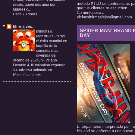
método #TED de conferencias pa
raíces, quien nos guía por
que tus clientes te escuchen.
lugares c...
Comuníquese a
Hace 13 horas.
elcinesinirmaslejos@gmail.com
Mire a ver...
SPIDER-MAN: BRAND
Minions &
DAY
Monstruos
-
“Tras
el éxito mundial en
taquilla de la
comedia más
divertida del
verano de 2024, Mi Villano
Favorito 4, Illumination expande
su universo animado co...
Hace 4 semanas.
El trepamuros interpretado por T
Holland se enfrenta a una nueva