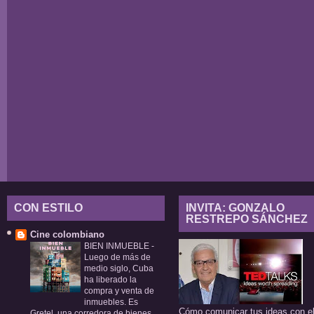
CON ESTILO
INVITA: GONZALO
RESTREPO SÁNCHEZ
Cine colombiano
BIEN INMUEBLE
-
Luego de más de
medio siglo, Cuba
ha liberado la
compra y venta de
inmuebles. Es
Cómo comunicar tus ideas con e
Gretel, una corredora de bienes