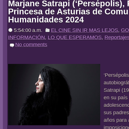
Marjane Satrapi (‘Persépolis),
Princesa de Asturias de Comu
Humanidades 2024
5:54:00 a.m.
EL CINE SIN IR MAS LEJOS
,
GO
INFORMACIÓN
,
LO QUE ESPERAMOS
,
Reportaje
No comments
‘Persépolis
autobiográ
Satrapi (19
en su país 
adolescenc
sus padres
años para a
imposicion