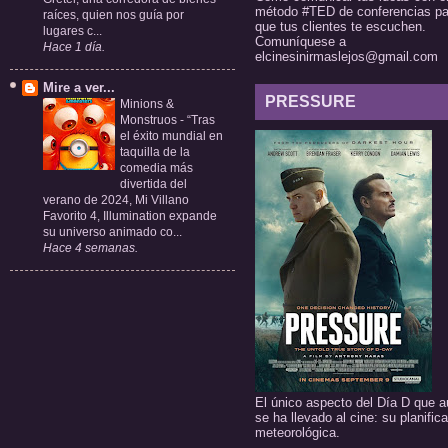
método #TED de conferencias pa
raíces, quien nos guía por
que tus clientes te escuchen.
lugares c...
Comuníquese a
Hace 1 día.
elcinesinirmaslejos@gmail.com
Mire a ver...
PRESSURE
Minions &
Monstruos
-
“Tras
el éxito mundial en
taquilla de la
comedia más
divertida del
verano de 2024, Mi Villano
Favorito 4, Illumination expande
su universo animado co...
Hace 4 semanas.
El único aspecto del Día D que a
se ha llevado al cine: su planific
meteorológica.