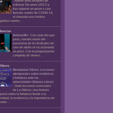
-
Nueve años después de
estrenar Sin amor (2017) y
tras superar un grave y casi
funesto cuadro de COVID-19,
el cineasta ruso Andrey
gintsev vuelve ...
dencias
Behemoth!
-
Con cada día que
pasa, nuestra visión del
panorama de los festivales de
cine de otoño se va aclarando
un poco. Con la programación
completa de Veneci...
libros
Mentalidad Odisea: Lecciones
atemporales sobre resiliencia
y fortaleza ante las
adversidades (Kitaeru Libros)
-
Siete lecciones esenciales
de La Odisea: una historia
poral sobre la fortaleza frente a la
rsidad, la resiliencia y la importancia de
rder ...