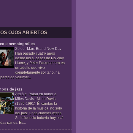
LOS OJOS ABIERTOS
ica cinematográfica
Spider-Man: Brand New Day
-
Han pasado cuatro años
desde los sucesos de No Way
Home, y Peter Parker ahora es
un adulto que vive
completamente solitario, ha
parecido voluntar...
mpos de jazz
Ardió el Palau en honor a
Miles Davis
-
Miles Davis
(1926-1991). Él cambió la
historia de la música, no sólo
del jazz, unas cuantas veces.
Su influencia todavía hoy está
das partes. Es...