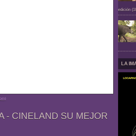
edición (1
LA I
tom)
A - CINELAND SU MEJOR