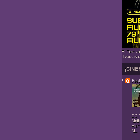
El Festiv
diversas 
¡CINE
Fest
DO R
Math
Alem
M...