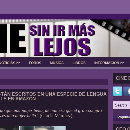
NOTICIAS >>
FOROS
MÙSICA
LIBROS
INFORMACIÓN >>
Slider
CINE 
TÁN ESCRITOS EN UNA ESPECIE DE LENGUA
BLE EN AMAZON
do que una mujer bella, de manera que el gran conjuro
s es una mujer bella”
(García Márquez)
Popula
CEO (