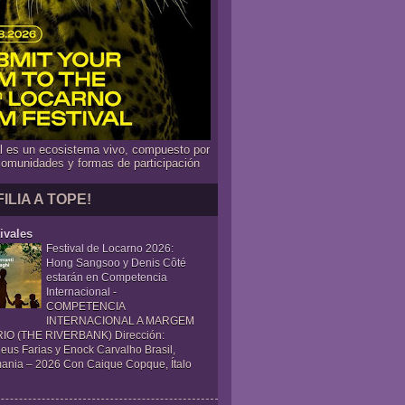
al es un ecosistema vivo, compuesto por
comunidades y formas de participación
FILIA A TOPE!
ivales
Festival de Locarno 2026:
Hong Sangsoo y Denis Côté
estarán en Competencia
Internacional
-
COMPETENCIA
INTERNACIONAL A MARGEM
IO (THE RIVERBANK) Dirección:
eus Farias y Enock Carvalho Brasil,
ania – 2026 Con Caique Copque, Ítalo