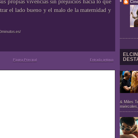
us propias vivencias sin prejuicios hacia lo que
Cine
trar el lado bueno y el malo de la maternidad y
0minutos.es/
ELCIN
DEST
Página Principal
Entrada antigua
& Miles T
miércoles,