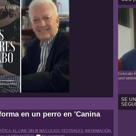
Gonzalo R
and writte
SE U
SEGU
orma en un perro en 'Canina
RÍTICA
,
EL CINE SIN IR MAS LEJOS
,
FESTIVALES
,
INFORMACIÓN
,