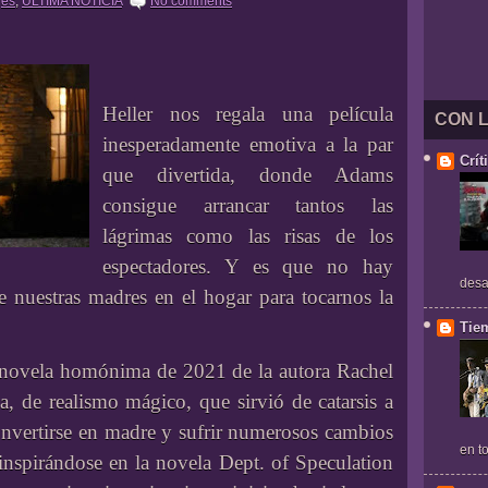
jes
,
ULTIMA NOTICIA
No comments
Heller nos regala una película
CON 
inesperadamente emotiva a la par
Crít
que divertida, donde Adams
consigue arrancar tantos las
lágrimas como las risas de los
espectadores. Y es que no hay
desa
 nuestras madres en el hogar para tocarnos la
Tie
la novela homónima de 2021 de la autora Rachel
, de realismo mágico, que sirvió de catarsis a
 convertirse en madre y sufrir numerosos cambios
en to
 inspirándose en la novela Dept. of Speculation