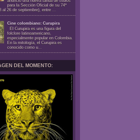
anunció una nueva tanda de títulos
para la Sección Oficial de su 74ª
8 al 26 de septiembre), entre ...
Cine colombiano: Curupira
El Curupira es una figura del
folclore latinoamericano,
especialmente popular en Colombia.
En la mitología, el Curupira es
conocido como u...
MAGEN DEL MOMENTO: