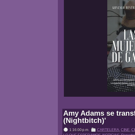
Amy Adams se transf
(Nightbitch)'
1:16:00 p.m.
CARTELERA
,
CINE
,
C