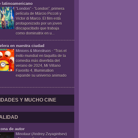
e latinoamericano
“London”
-
“London”, primera
película de Márcio Piccoli y
Victor di Marco. El film está
protagonizado por un joven
discapacitado que trabaja
como dominatrix en u...
elera en nuestra ciudad
Minions & Monstruos
-
“Tras el
éxito mundial en taquilla de la
comedia más divertida del
verano de 2024, Mi Villano
Favorito 4, Illumination
expande su universo animado
IDADES Y MUCHO CINE
ALIDAD
zona de autor
Minotaur (Andrey Zvyagintsev)