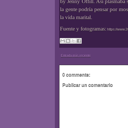
by Jenny Offill. Así plasmaba s
la gente podría pensar por mos
la vida marital.
Fuente y fotogramas:
https://www.2
Entrada más reciente
0 comments:
Publicar un comentario