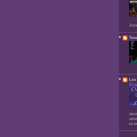
Zvya
Ten
Los 
atem
adve
no pe