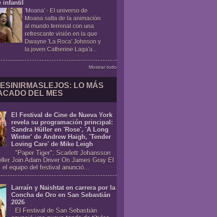
 infantil
'Moana'
-
El universo de
Moana salta de la animación
al mundo terrenal con una
refrescante visión en la que
Dwayne 'La Roca' Johnson y
la joven Catherine Laga'a...
Mostrar todo
ESINIRMASLEJOS: LO MÁS
ACADO DEL MES
El Festival de Cine de Nueva York
revela su programación principal:
Sandra Hüller en 'Rose', 'A Long
Winter' de Andrew Haigh, 'Tender
Loving Care' de Mike Leigh
"Paper Tiger": Scarlett Johansson
eller Join Adam Driver On James Gray El
 el equipo del festival anunció...
Larraín y Naishtat en carrera por la
Concha de Oro en San Sebastián
2026
El Festival de San Sebastián