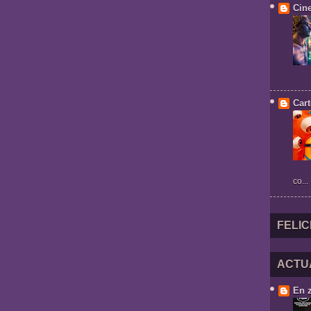
Cin
Cart
co...
FELIC
ACTU
En 