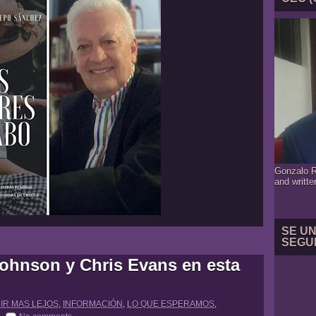
Gonzalo R
and writte
SE U
SEGU
ohnson y Chris Evans en esta
 IR MAS LEJOS
,
INFORMACIÓN
,
LO QUE ESPERAMOS
,