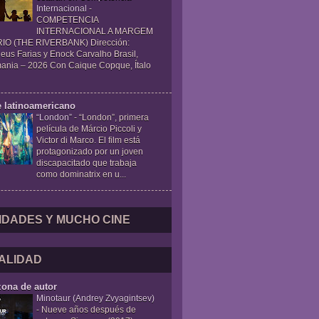
Internacional
-
COMPETENCIA
INTERNACIONAL A MARGEM
IO (THE RIVERBANK) Dirección:
eus Farias y Enock Carvalho Brasil,
ania – 2026 Con Caique Copque, Ítalo
e latinoamericano
“London”
-
“London”, primera
película de Márcio Piccoli y
Victor di Marco. El film está
protagonizado por un joven
discapacitado que trabaja
como dominatrix en u...
IDADES Y MUCHO CINE
ALIDAD
zona de autor
Minotaur (Andrey Zvyagintsev)
-
Nueve años después de