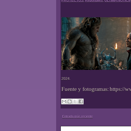
PROYECTOS
,
Reportajes
,
ULTIMA NOTICI
2024.
Fuente y fotogramas:
https://
Entrada más reciente