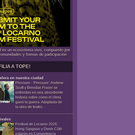
al es un ecosistema vivo, compuesto por
comunidades y formas de participación
FILIA A TOPE!
elera en nuestra ciudad
Pressure
-
'Pressure': Andrew
Scott y Brendan Fraser se
enfrentan en una absorbente
historia sobre cómo el clima
ganó la guerra. Adaptada de
la obra de teatro...
ivales
Festival de Locarno 2026:
Hong Sangsoo y Denis Côté
estarán en Competencia