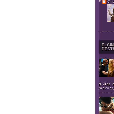
Cine
ELCIN
DEST
& Miles T
miércoles,