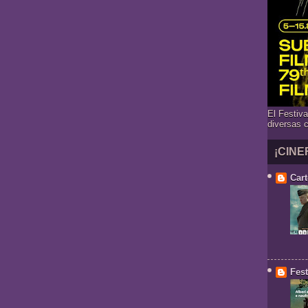
El Festiv
diversas 
¡CINE
Cart
Fest