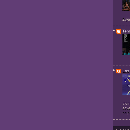
Zvya
Ten
Los 
atem
adve
no pe