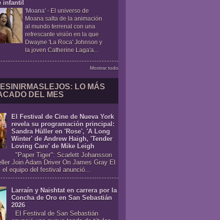
 infantil
'Moana'
-
El universo de
Moana salta de la animación
al mundo terrenal con una
refrescante visión en la que
Dwayne 'La Roca' Johnson y
la joven Catherine Laga'a...
Mostrar todo
ESINIRMASLEJOS: LO MÁS
ACADO DEL MES
El Festival de Cine de Nueva York
revela su programación principal:
Sandra Hüller en 'Rose', 'A Long
Winter' de Andrew Haigh, 'Tender
Loving Care' de Mike Leigh
"Paper Tiger": Scarlett Johansson
eller Join Adam Driver On James Gray El
 el equipo del festival anunció...
Larraín y Naishtat en carrera por la
Concha de Oro en San Sebastián
2026
El Festival de San Sebastián