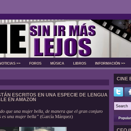
NOTICIAS >>
FOROS
MÙSICA
LIBROS
INFORMACIÓN >>
Slider
CINE 
TÁN ESCRITOS EN UNA ESPECIE DE LENGUA
BLE EN AMAZON
do que una mujer bella, de manera que el gran conjuro
s es una mujer bella”
(García Márquez)
Popula
CEO (