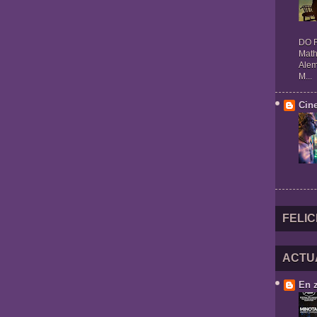
DO R
Math
Alem
M...
Cin
FELIC
ACTU
En 