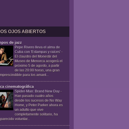
LOS OJOS ABIERTOS
mpos de jazz
Pepe Rivero lleva el alma de
Cuba con 'Estampas y raíces'
-
El claustro del Monestir del
Museo de Menorca acogerá el
próximo 5 de agosto, a partir
de las 20:00 horas, una gran
 imprescindible para los amant...
ica cinematográfica
Spider-Man: Brand New Day
-
Han pasado cuatro años
desde los sucesos de No Way
Home, y Peter Parker ahora es
un adulto que vive
completamente solitario, ha
parecido voluntar...