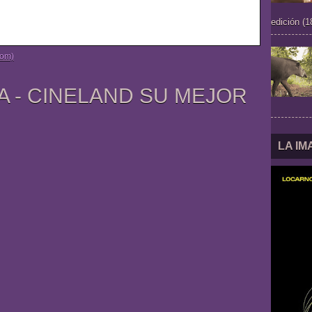
edición (1
tom)
A - CINELAND SU MEJOR
LA I