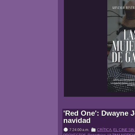
'Red One': Dwayne J
navidad
7:24:00 a.m.
CRÍTICA
,
EL CINE SIN