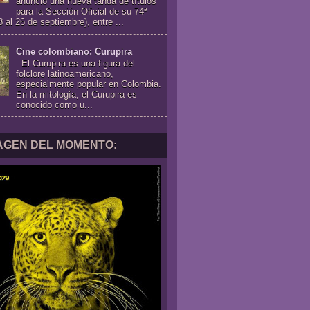
anunció una nueva tanda de títulos
para la Sección Oficial de su 74ª
8 al 26 de septiembre), entre ...
Cine colombiano: Curupira
El Curupira es una figura del
folclore latinoamericano,
especialmente popular en Colombia.
En la mitología, el Curupira es
conocido como u...
MAGEN DEL MOMENTO: