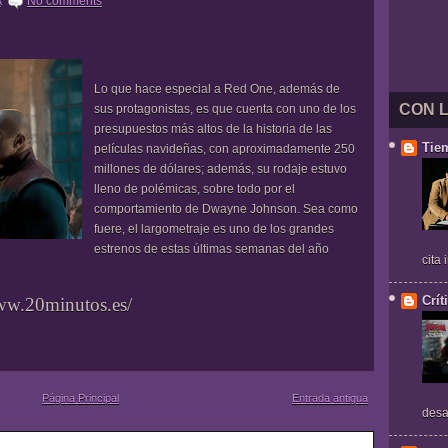
A
No comments
Lo que hace especial a Red One, además de
CON 
sus protagonistas, es que cuenta con uno de los
presupuestos más altos de la historia de las
Tie
películas navideñas, con aproximadamente 250
millones de dólares; además, su rodaje estuvo
lleno de polémicas, sobre todo por el
comportamiento de Dwayne Johnson. Sea como
fuere, el largometraje es uno de los grandes
estrenos de estas últimas semanas del año
cita
Crít
www.20minutos.es/
Página Principal
Entrada antigua
desa