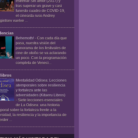
estrenar Sin amor (2017) y
tras superar un grave y casi
funesto cuadro de COVID-19,
el cineasta ruso Andrey
gintsev vuelve ...
dencias
Behemoth!
-
Con cada día que
pasa, nuestra visión del
panorama de los festivales de
cine de otoño se va aclarando
un poco. Con la programación
completa de Veneci...
libros
Mentalidad Odisea: Lecciones
atemporales sobre resiliencia
y fortaleza ante las
adversidades (Kitaeru Libros)
-
Siete lecciones esenciales
de La Odisea: una historia
poral sobre la fortaleza frente a la
rsidad, la resiliencia y la importancia de
rder ...