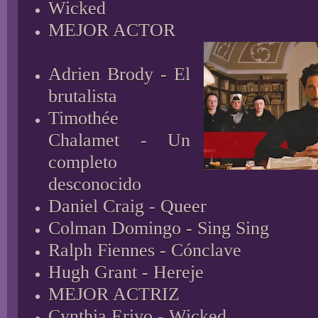
Wicked
MEJOR ACTOR
Adrien Brody - El
brutalista
Timothée
Chalamet - Un
completo
desconocido
Daniel Craig - Queer
Colman Domingo - Sing Sing
Ralph Fiennes - Cónclave
Hugh Grant - Hereje
MEJOR ACTRIZ
Cynthia Erivo - Wicked