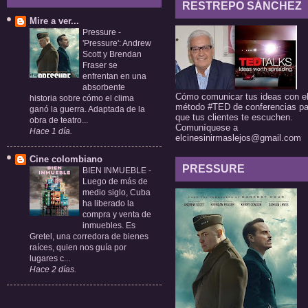
RESTREPO SÁNCHEZ
Mire a ver...
Pressure
-
'Pressure': Andrew
Scott y Brendan
Fraser se
enfrentan en una
absorbente
Cómo comunicar tus ideas con e
historia sobre cómo el clima
método #TED de conferencias pa
ganó la guerra. Adaptada de la
que tus clientes te escuchen.
obra de teatro...
Comuníquese a
Hace 1 día.
elcinesinirmaslejos@gmail.com
Cine colombiano
PRESSURE
BIEN INMUEBLE
-
Luego de más de
medio siglo, Cuba
ha liberado la
compra y venta de
inmuebles. Es
Gretel, una corredora de bienes
raíces, quien nos guía por
lugares c...
Hace 2 días.