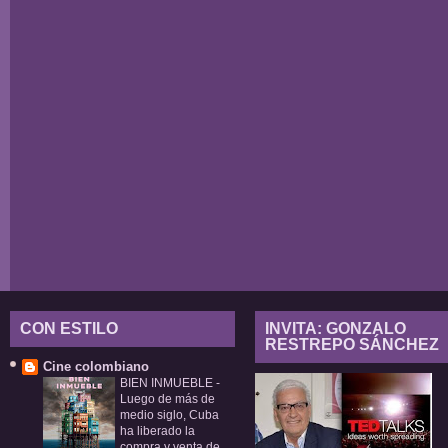
CON ESTILO
INVITA: GONZALO
RESTREPO SÁNCHEZ
Cine colombiano
BIEN INMUEBLE
-
Luego de más de
medio siglo, Cuba
ha liberado la
compra y venta de