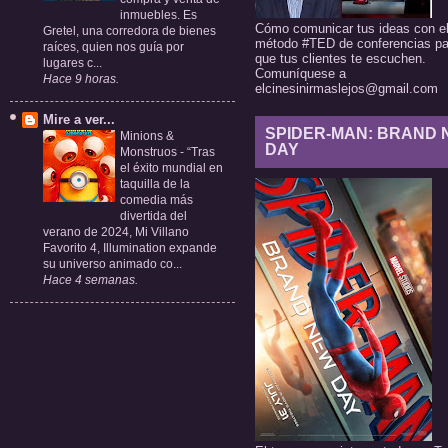
inmuebles. Es
Cómo comunicar tus ideas con e
Gretel, una corredora de bienes
método #TED de conferencias pa
raíces, quien nos guía por
que tus clientes te escuchen.
lugares c...
Comuníquese a
Hace 9 horas.
elcinesinirmaslejos@gmail.com
Mire a ver...
SPIDER-MAN: BRAND
Minions &
DAY
Monstruos
-
“Tras
el éxito mundial en
taquilla de la
comedia más
divertida del
verano de 2024, Mi Villano
Favorito 4, Illumination expande
su universo animado co...
Hace 4 semanas.