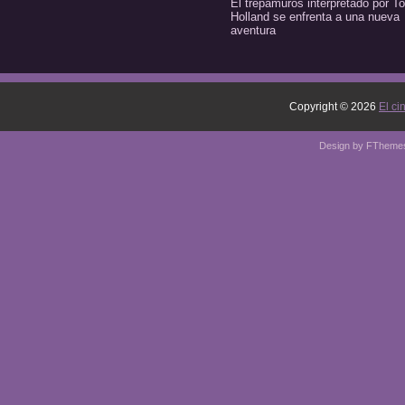
El trepamuros interpretado por T
Holland se enfrenta a una nueva
aventura
Copyright ©
2026
El ci
Design by
FTheme