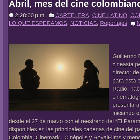
Abril, mes del cine colombian
2:28:00 p.m.
CARTELERA
,
CINE LATINO
,
CO
LO QUE ESPERAMOS
,
NOTICIAS
,
Reportajes
N
Guillermo 
cineasta p
director d
para esta 
Radio, hab
cinematogr
presentara
iniciando e
desde el 27 de marzo con el reestreno del “El Pára
disponibles en las principales cadenas de cine del p
Colombia, Cinemark , Cinépolis y RoyalFilms y menc