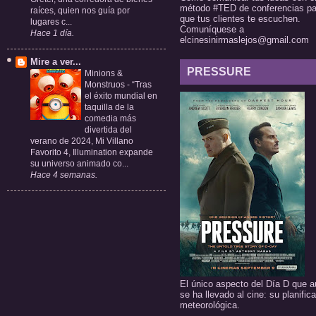
método #TED de conferencias pa
raíces, quien nos guía por
que tus clientes te escuchen.
lugares c...
Comuníquese a
Hace 1 día.
elcinesinirmaslejos@gmail.com
Mire a ver...
PRESSURE
Minions &
Monstruos
-
“Tras
el éxito mundial en
taquilla de la
comedia más
divertida del
verano de 2024, Mi Villano
Favorito 4, Illumination expande
su universo animado co...
Hace 4 semanas.
El único aspecto del Día D que a
se ha llevado al cine: su planific
meteorológica.