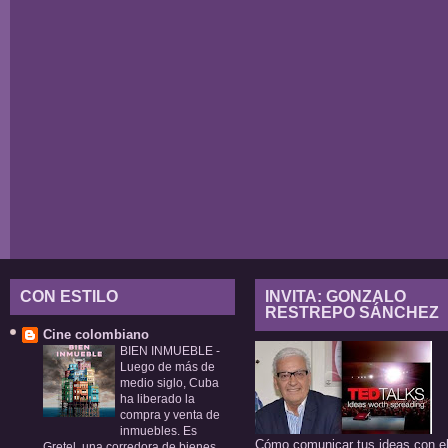
CON ESTILO
INVITA: GONZALO
RESTREPO SÁNCHEZ
Cine colombiano
BIEN INMUEBLE
-
Luego de más de
medio siglo, Cuba
ha liberado la
compra y venta de
inmuebles. Es
Cómo comunicar tus ideas con e
Gretel, una corredora de bienes