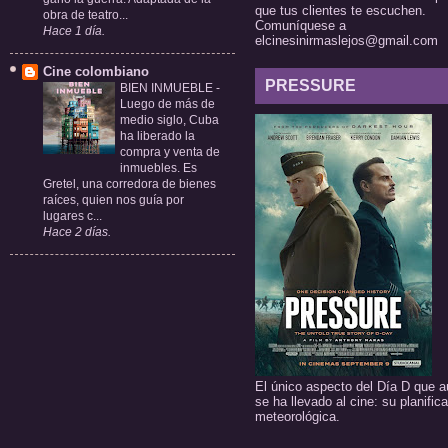
que tus clientes te escuchen.
obra de teatro...
Comuníquese a
Hace 1 día.
elcinesinirmaslejos@gmail.com
Cine colombiano
PRESSURE
BIEN INMUEBLE
-
Luego de más de
medio siglo, Cuba
ha liberado la
compra y venta de
inmuebles. Es
Gretel, una corredora de bienes
raíces, quien nos guía por
lugares c...
Hace 2 días.
El único aspecto del Día D que a
se ha llevado al cine: su planific
meteorológica.