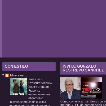
CON ESTILO
INVITA: GONZALO
RESTREPO SÁNCHEZ
Mire a ver...
Pressure
-
'Pressure': Andrew
Scott y Brendan
Fraser se
enfrentan en una
absorbente
Cómo comunicar tus ideas con e
historia sobre cómo el clima
método #TED de conferencias pa
ganó la guerra. Adaptada de la