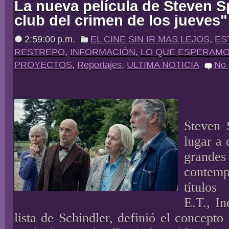
La nueva película de Steven Sp
club del crimen de los jueves"
2:59:00 p.m.
EL CINE SIN IR MAS LEJOS
,
ES
RESTREPO
,
INFORMACIÓN
,
LO QUE ESPERAM
PROYECTOS
,
Reportajes
,
ULTIMA NOTICIA
No
Steven 
lugar a 
grandes
conte
título
E.T., I
lista de Schindler, definió el concepto