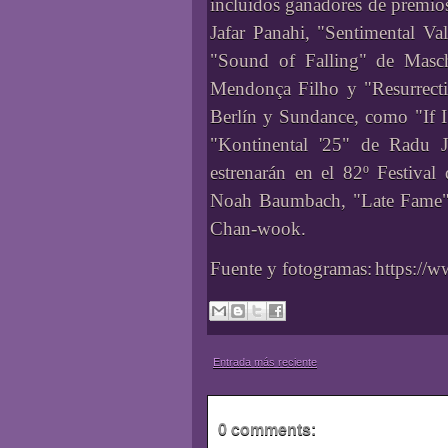
incluidos ganadores de premio
Jafar Panahi, "Sentimental Va
"Sound of Falling" de Masch
Mendonça Filho y "Resurrecti
Berlín y Sundance, como "If 
"Kontinental '25" de Radu J
estrenarán en el 82º Festival
Noah Baumbach, "Late Fame" 
Chan-wook.
Fuente y fotogramas:
https://
Entrada más reciente
0 comments: