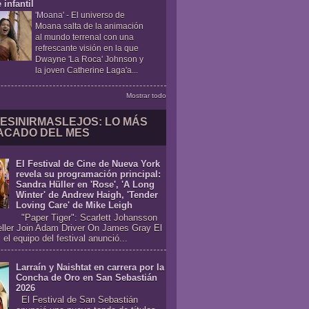
 infantil
'Moana'
-
El universo de
Moana salta de la animación
al mundo terrenal con una
refrescante visión en la que
Dwayne 'La Roca' Johnson y
la joven Catherine Laga'a...
Mostrar todo
ESINIRMASLEJOS: LO MÁS
ACADO DEL MES
El Festival de Cine de Nueva York
revela su programación principal:
Sandra Hüller en 'Rose', 'A Long
Winter' de Andrew Haigh, 'Tender
Loving Care' de Mike Leigh
"Paper Tiger": Scarlett Johansson
eller Join Adam Driver On James Gray El
 el equipo del festival anunció...
Larraín y Naishtat en carrera por la
Concha de Oro en San Sebastián
2026
El Festival de San Sebastián