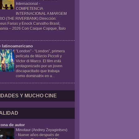
Internacional
-
COMPETENCIA
INTERNACIONAL A MARGEM
IO (THE RIVERBANK) Dirección:
eus Farias y Enock Carvalho Brasil,
ania – 2026 Con Caique Copque, Ítalo
e latinoamericano
“London”
-
“London”, primera
película de Márcio Piccoli y
Victor di Marco. El film está
protagonizado por un joven
discapacitado que trabaja
como dominatrix en u...
IDADES Y MUCHO CINE
ALIDAD
zona de autor
Minotaur (Andrey Zvyagintsev)
-
Nueve años después de