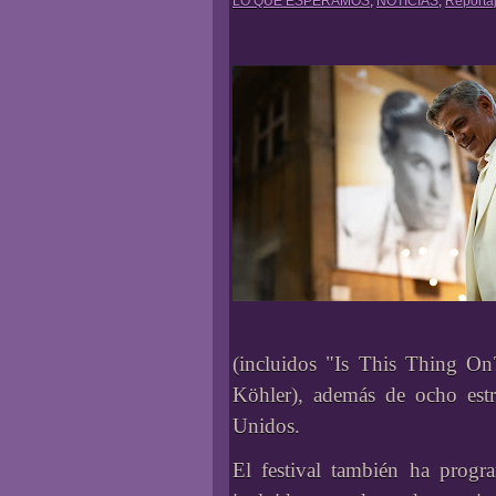
LO QUE ESPERAMOS
,
NOTICIAS
,
Reporta
(incluidos "Is This Thing O
Köhler), además de ocho est
Unidos.
El festival también ha progra