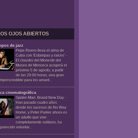
LOS OJOS ABIERTOS
mpos de jazz
Pepe Rivero lleva el alma de
Cuba con 'Estampas y raíces'
-
El claustro del Monestir del
Museo de Menorca acogerá el
próximo 5 de agosto, a partir
de las 20:00 horas, una gran
 imprescindible para los amant...
ica cinematográfica
Spider-Man: Brand New Day
-
Han pasado cuatro años
desde los sucesos de No Way
Home, y Peter Parker ahora es
un adulto que vive
completamente solitario, ha
parecido voluntar...