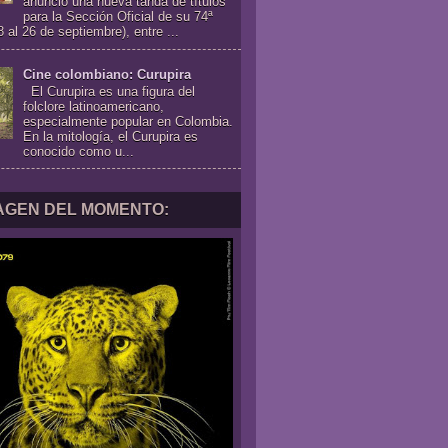
anunció una nueva tanda de títulos
para la Sección Oficial de su 74ª
8 al 26 de septiembre), entre ...
Cine colombiano: Curupira
El Curupira es una figura del
folclore latinoamericano,
especialmente popular en Colombia.
En la mitología, el Curupira es
conocido como u...
MAGEN DEL MOMENTO: