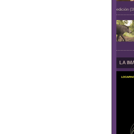
edición (1
LA I