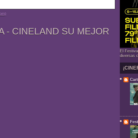
tom)
A - CINELAND SU MEJOR
El Festiv
diversas 
¡CINE
Cart
Fest