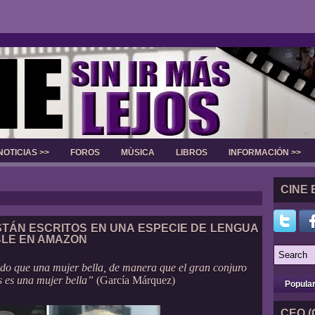
NOTICIAS >>
FOROS
MÙSICA
LIBROS
INFORMACIÓN >>
Slider
CINE 
TÁN ESCRITOS EN UNA ESPECIE DE LENGUA
BLE EN AMAZON
do que una mujer bella, de manera que el gran conjuro
s es una mujer bella”
(García Márquez)
Popula
CEO (