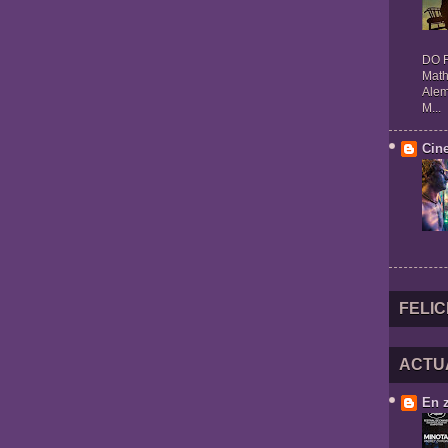
DO R
Math
Alem
M...
Cin
FELIC
ACTU
En 