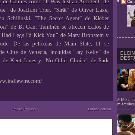
s de Cannes como "It Was Just an Accident" de
Cine
lue" de Joachim Trier, "Sirât" de Oliver Laxe,
a Schilinski, "The Secret Agent" de Kleber
on" de Bi Gan. También se ofrecen éxitos de
I Had Legs I'd Kick You" de Mary Bronstein y
ude. De las películas de Main Slate, 11 se
 de Cine de Venecia, incluidas "Jay Kelly" de
ELCIN
DEST
de Kent Jones y "No Other Choice" de Park
www.indiewire.com/
& Miles T
miércoles,
Página Principal
Entrada antigua