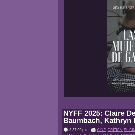
NYFF 2025: Claire D
Baumbach, Kathryn 
3:37:00 p.m.
CINE
,
CRÍTICA
,
EL CI