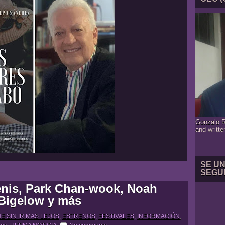
Gonzalo R
and writte
SE U
SEGU
enis, Park Chan-wook, Noah
Bigelow y más
NE SIN IR MAS LEJOS
,
ESTRENOS
,
FESTIVALES
,
INFORMACIÓN
,