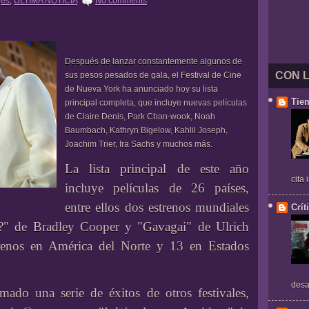
jes
,
ULTIMA NOTICIA
No comments
Después de lanzar constantemente algunos de
CON 
sus pesos pesados de gala, el Festival de Cine
de Nueva York ha anunciado hoy su lista
Tie
principal completa, que incluye nuevas películas
de Claire Denis, Park Chan-wook, Noah
Baumbach, Kathryn Bigelow, Kahlil Joseph,
Joachim Trier, Ira Sachs y muchos más.
La lista principal de este año
cita
incluye películas de 26 países,
entre ellos dos estrenos mundiales
Crít
n?" de Bradley Cooper y "Gavagai" de Ulrich
renos en América del Norte y 13 en Estados
desa
mado una serie de éxitos de otros festivales,