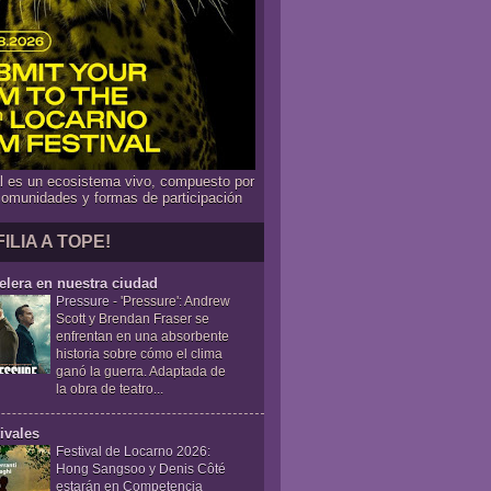
al es un ecosistema vivo, compuesto por
comunidades y formas de participación
FILIA A TOPE!
elera en nuestra ciudad
Pressure
-
'Pressure': Andrew
Scott y Brendan Fraser se
enfrentan en una absorbente
historia sobre cómo el clima
ganó la guerra. Adaptada de
la obra de teatro...
ivales
Festival de Locarno 2026:
Hong Sangsoo y Denis Côté
estarán en Competencia