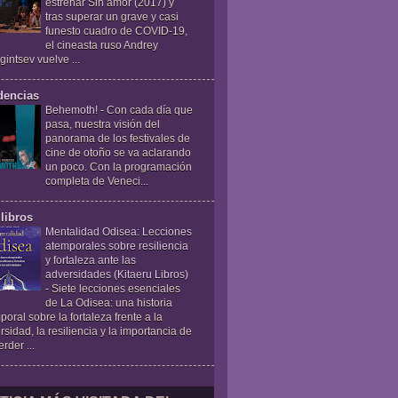
estrenar Sin amor (2017) y
tras superar un grave y casi
funesto cuadro de COVID-19,
el cineasta ruso Andrey
gintsev vuelve ...
dencias
Behemoth!
-
Con cada día que
pasa, nuestra visión del
panorama de los festivales de
cine de otoño se va aclarando
un poco. Con la programación
completa de Veneci...
libros
Mentalidad Odisea: Lecciones
atemporales sobre resiliencia
y fortaleza ante las
adversidades (Kitaeru Libros)
-
Siete lecciones esenciales
de La Odisea: una historia
poral sobre la fortaleza frente a la
rsidad, la resiliencia y la importancia de
rder ...