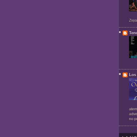
Zvya
Ten
Los 
atem
adve
no pe