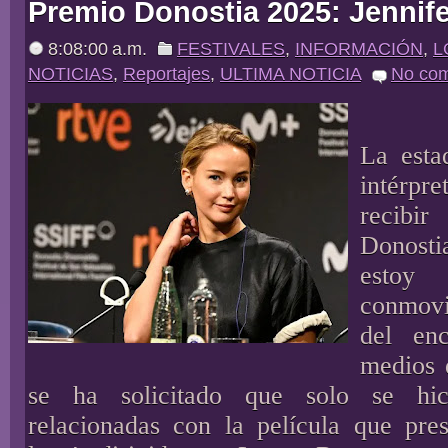
Premio Donostia 2025: Jennif
8:08:00 a.m.
FESTIVALES
,
INFORMACIÓN
,
L
NOTICIAS
,
Reportajes
,
ULTIMA NOTICIA
No co
La esta
intérpr
recib
Donost
estoy 
conmov
del en
medios 
se ha solicitado que solo se hic
relacionadas con la película que pr