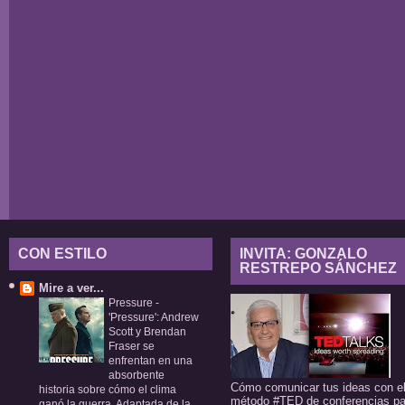
CON ESTILO
INVITA: GONZALO
RESTREPO SÁNCHEZ
Mire a ver...
Pressure
-
'Pressure': Andrew
Scott y Brendan
Fraser se
enfrentan en una
absorbente
Cómo comunicar tus ideas con e
historia sobre cómo el clima
método #TED de conferencias pa
ganó la guerra. Adaptada de la