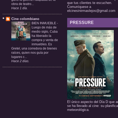
que tus clientes te escuchen.
obra de teatro...
Comuníquese a
Hace 1 día.
elcinesinirmaslejos@gmail.com
Cine colombiano
PRESSURE
BIEN INMUEBLE
-
Luego de más de
medio siglo, Cuba
ha liberado la
compra y venta de
inmuebles. Es
Gretel, una corredora de bienes
raíces, quien nos guía por
lugares c...
Hace 2 días.
El único aspecto del Día D que a
se ha llevado al cine: su planific
meteorológica.