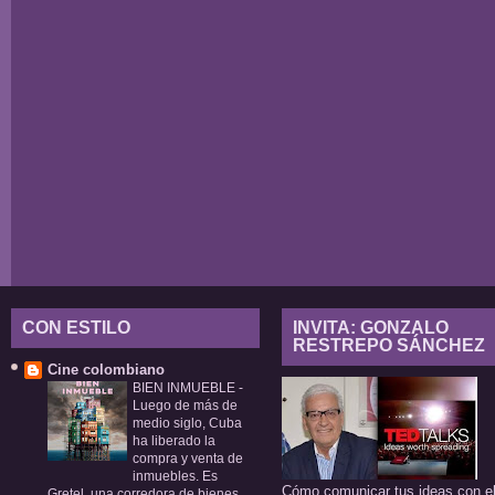
CON ESTILO
INVITA: GONZALO
RESTREPO SÁNCHEZ
Cine colombiano
BIEN INMUEBLE
-
Luego de más de
medio siglo, Cuba
ha liberado la
compra y venta de
inmuebles. Es
Cómo comunicar tus ideas con e
Gretel, una corredora de bienes