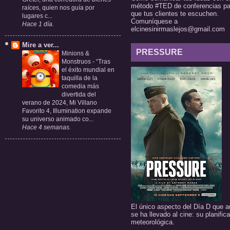
método #TED de conferencias pa
raíces, quien nos guía por
que tus clientes te escuchen.
lugares c...
Comuníquese a
Hace 1 día.
elcinesinirmaslejos@gmail.com
Mire a ver...
PRESSURE
Minions &
Monstruos
-
“Tras
el éxito mundial en
taquilla de la
comedia más
divertida del
verano de 2024, Mi Villano
Favorito 4, Illumination expande
su universo animado co...
Hace 4 semanas.
El único aspecto del Día D que a
se ha llevado al cine: su planific
meteorológica.