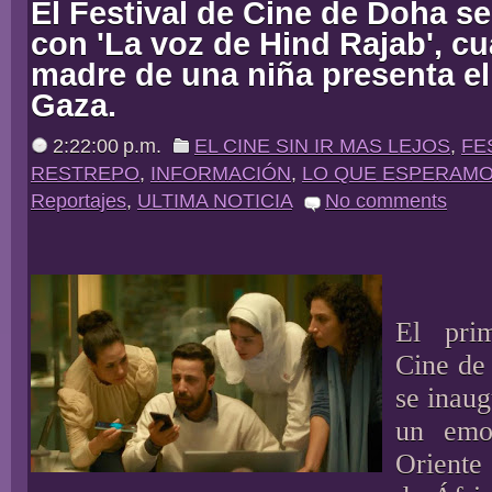
El Festival de Cine de Doha s
con 'La voz de Hind Rajab', c
madre de una niña presenta e
Gaza.
2:22:00 p.m.
EL CINE SIN IR MAS LEJOS
,
FE
RESTREPO
,
INFORMACIÓN
,
LO QUE ESPERAM
Reportajes
,
ULTIMA NOTICIA
No comments
El pri
Cine de
se inaug
un emo
Orient