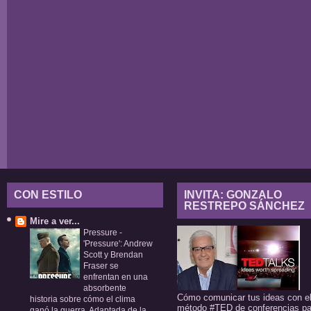
CON ESTILO
INVITA: GONZALO
RESTREPO SÁNCHEZ
Mire a ver...
Pressure
-
'Pressure': Andrew
Scott y Brendan
Fraser se
enfrentan en una
absorbente
Cómo comunicar tus ideas con e
historia sobre cómo el clima
método #TED de conferencias pa
ganó la guerra. Adaptada de la