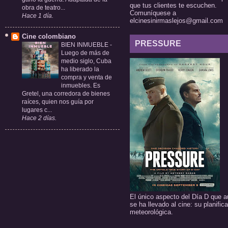
que tus clientes te escuchen.
obra de teatro...
Comuníquese a
Hace 1 día.
elcinesinirmaslejos@gmail.com
Cine colombiano
PRESSURE
BIEN INMUEBLE
-
Luego de más de
medio siglo, Cuba
ha liberado la
compra y venta de
inmuebles. Es
Gretel, una corredora de bienes
raíces, quien nos guía por
lugares c...
Hace 2 días.
El único aspecto del Día D que a
se ha llevado al cine: su planific
meteorológica.