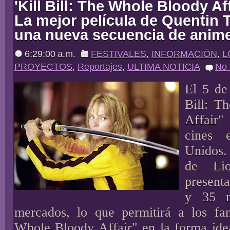
'Kill Bill: The Whole Bloody Affa
La mejor película de Quentin 
una nueva secuencia de anime
6:29:00 a.m.
FESTIVALES
,
INFORMACIÓN
,
L
PROYECTOS
,
Reportajes
,
ULTIMA NOTICIA
No
El 5 de
Bill: T
Affair"
cines 
Unidos.
de Lio
present
y 35 
mercados, lo que permitirá a los fa
Whole Bloody Affair" en la forma idea