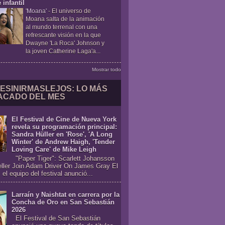
 infantil
'Moana'
-
El universo de
Moana salta de la animación
al mundo terrenal con una
refrescante visión en la que
Dwayne 'La Roca' Johnson y
la joven Catherine Laga'a...
Mostrar todo
ESINIRMASLEJOS: LO MÁS
ACADO DEL MES
El Festival de Cine de Nueva York
revela su programación principal:
Sandra Hüller en 'Rose', 'A Long
Winter' de Andrew Haigh, 'Tender
Loving Care' de Mike Leigh
"Paper Tiger": Scarlett Johansson
eller Join Adam Driver On James Gray El
 el equipo del festival anunció...
Larraín y Naishtat en carrera por la
Concha de Oro en San Sebastián
2026
El Festival de San Sebastián