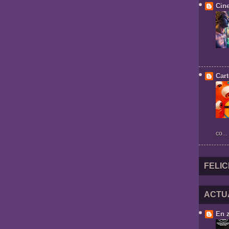
Cin
Cart
co...
FELIC
ACTU
En 