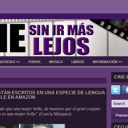
NOTICIAS >>
FOROS
MÙSICA
LIBROS
INFORMACIÓN >>
Slider
CINE 
TÁN ESCRITOS EN UNA ESPECIE DE LENGUA
BLE EN AMAZON
do que una mujer bella, de manera que el gran conjuro
s es una mujer bella”
(García Márquez)
Popula
CEO (