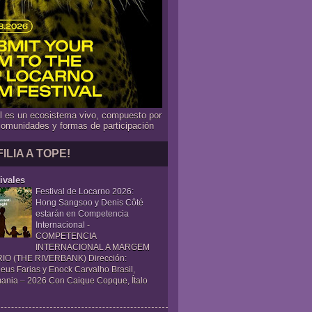
al es un ecosistema vivo, compuesto por
comunidades y formas de participación
FILIA A TOPE!
ivales
Festival de Locarno 2026:
Hong Sangsoo y Denis Côté
estarán en Competencia
Internacional
-
COMPETENCIA
INTERNACIONAL A MARGEM
IO (THE RIVERBANK) Dirección:
eus Farias y Enock Carvalho Brasil,
ania – 2026 Con Caique Copque, Ítalo