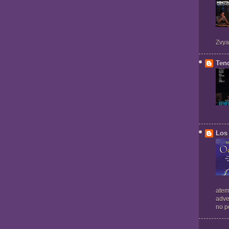
Zvya
Ten
Los 
atem
adve
no pe