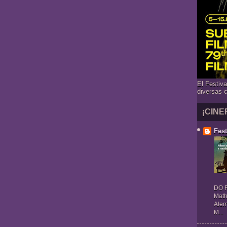
El Festiv
diversas 
¡CINE
Fest
DO R
Math
Alem
M...