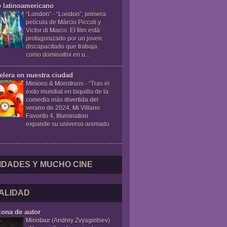
e latinoamericano
“London”
-
“London”, primera
película de Márcio Piccoli y
Victor di Marco. El film está
protagonizado por un joven
discapacitado que trabaja
como dominatrix en u...
elera en nuestra ciudad
Minions & Monstruos
-
“Tras el
éxito mundial en taquilla de la
comedia más divertida del
verano de 2024, Mi Villano
Favorito 4, Illumination
expande su universo animado
IDADES Y MUCHO CINE
ALIDAD
zona de autor
Minotaur (Andrey Zvyagintsev)