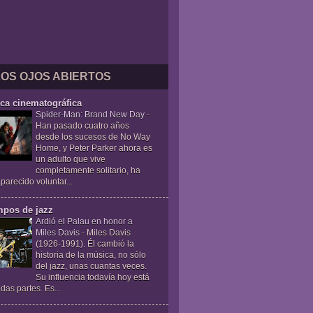
LOS OJOS ABIERTOS
ica cinematográfica
Spider-Man: Brand New Day
-
Han pasado cuatro años
desde los sucesos de No Way
Home, y Peter Parker ahora es
un adulto que vive
completamente solitario, ha
parecido voluntar...
mpos de jazz
Ardió el Palau en honor a
Miles Davis
-
Miles Davis
(1926-1991). Él cambió la
historia de la música, no sólo
del jazz, unas cuantas veces.
Su influencia todavía hoy está
das partes. Es...