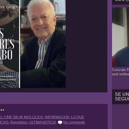
Gonzalo R
and writte
SE U
SEGU
..
EL CINE SIN IR MAS LEJOS
,
INFORMACION
,
LO QUE
ICIAS
,
Reportajes
,
ULTIMA NOTICIA
No comments