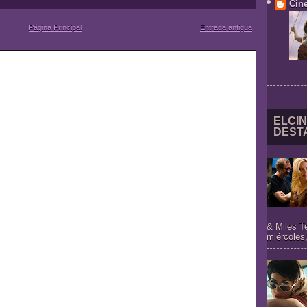
Cine
Página Principal
Entrada antigua
ELCIN
DEST
& Miles T
miércoles,