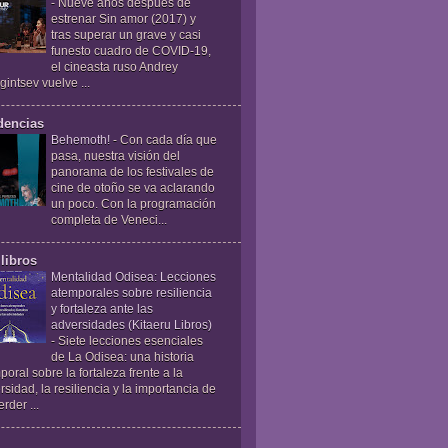
-
Nueve años después de
estrenar Sin amor (2017) y
tras superar un grave y casi
funesto cuadro de COVID-19,
el cineasta ruso Andrey
gintsev vuelve ...
dencias
Behemoth!
-
Con cada día que
pasa, nuestra visión del
panorama de los festivales de
cine de otoño se va aclarando
un poco. Con la programación
completa de Veneci...
libros
Mentalidad Odisea: Lecciones
atemporales sobre resiliencia
y fortaleza ante las
adversidades (Kitaeru Libros)
-
Siete lecciones esenciales
de La Odisea: una historia
poral sobre la fortaleza frente a la
rsidad, la resiliencia y la importancia de
rder ...