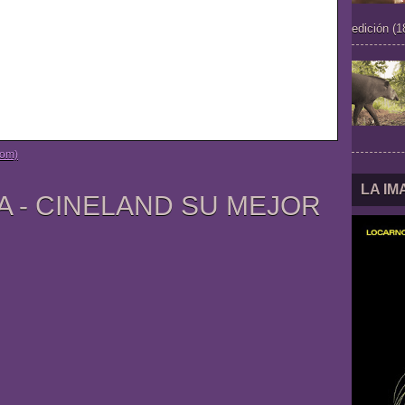
edición (1
tom)
LA I
A - CINELAND SU MEJOR