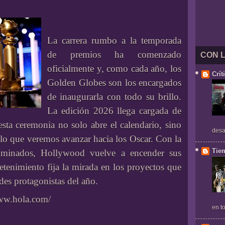
La carrera rumbo a la temporada
de premios ha comenzado
CON 
oficialmente y, como cada año, los
Crít
Golden Globes son los encargados
de inaugurarla con todo su brillo.
La edición 2026 llega cargada de
sta ceremonia no solo abre el calendario, sino
desa
lo que veremos avanzar hacia los Oscar. Con la
Tie
nominados, Hollywood vuelve a encender sus
retenimiento fija la mirada en los proyectos que
des protagonistas del año.
www.hola.com/
en to