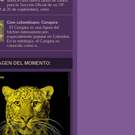
anunció una nueva tanda de títulos
para la Sección Oficial de su 74ª
8 al 26 de septiembre), entre ...
Cine colombiano: Curupira
El Curupira es una figura del
folclore latinoamericano,
especialmente popular en Colombia.
En la mitología, el Curupira es
conocido como u...
MAGEN DEL MOMENTO: