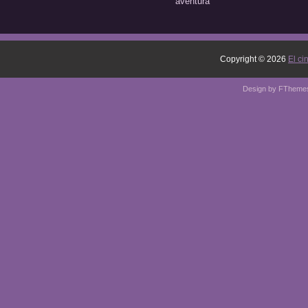
aventura
Copyright ©
2026
El ci
Design by
FTheme