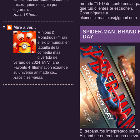
método #TED de conferencias pa
raíces, quien nos guía por
que tus clientes te escuchen.
lugares c...
Comuníquese a
Hace 18 horas.
elcinesinirmaslejos@gmail.com
Mire a ver...
SPIDER-MAN: BRAND
Minions &
DAY
Monstruos
-
“Tras
el éxito mundial en
taquilla de la
comedia más
divertida del
verano de 2024, Mi Villano
Favorito 4, Illumination expande
su universo animado co...
Hace 4 semanas.
El trepamuros interpretado por T
Holland se enfrenta a una nueva