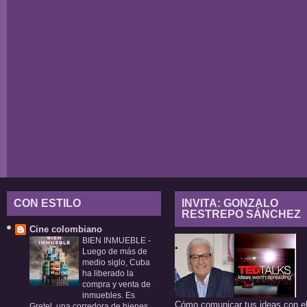
CON ESTILO
INVITA: GONZALO
RESTREPO SÁNCHEZ
Cine colombiano
BIEN INMUEBLE
-
Luego de más de
medio siglo, Cuba
ha liberado la
compra y venta de
inmuebles. Es
Cómo comunicar tus ideas con e
Gretel, una corredora de bienes