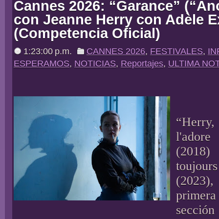
Cannes 2026: “Garance” (“Ano
con Jeanne Herry con Adèle 
(Competencia Oficial)
1:23:00 p.m.
CANNES 2026
,
FESTIVALES
,
I
ESPERAMOS
,
NOTICIAS
,
Reportajes
,
ULTIMA NOT
“Herry, 
l'adore
(2018
toujou
(2023
primera
secció