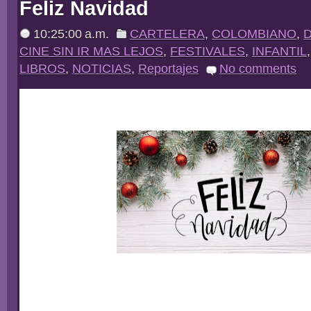
Feliz Navidad
10:25:00 a.m.
CARTELERA
,
COLOMBIANO
,
CINE SIN IR MAS LEJOS
,
FESTIVALES
,
INFANTIL
LIBROS
,
NOTICIAS
,
Reportajes
No comments