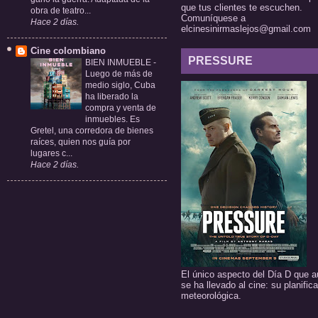
que tus clientes te escuchen.
obra de teatro...
Comuníquese a
Hace 2 días.
elcinesinirmaslejos@gmail.com
Cine colombiano
PRESSURE
BIEN INMUEBLE
-
Luego de más de
medio siglo, Cuba
ha liberado la
compra y venta de
inmuebles. Es
Gretel, una corredora de bienes
raíces, quien nos guía por
lugares c...
Hace 2 días.
El único aspecto del Día D que a
se ha llevado al cine: su planific
meteorológica.