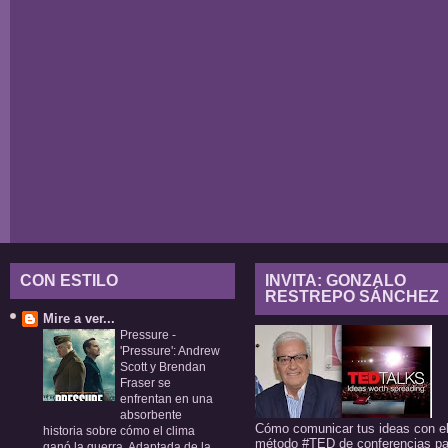
CON ESTILO
INVITA: GONZALO
RESTREPO SÁNCHEZ
Mire a ver...
Pressure
-
'Pressure': Andrew
Scott y Brendan
Fraser se
enfrentan en una
absorbente
Cómo comunicar tus ideas con e
historia sobre cómo el clima
método #TED de conferencias pa
ganó la guerra. Adaptada de la