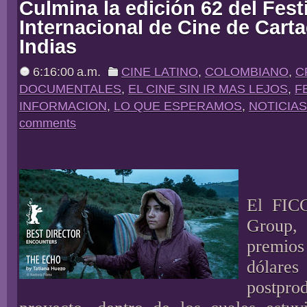
Culmina la edición 62 del Fest
Internacional de Cine de Cart
Indias
6:16:00 a.m.
CINE LATINO
,
COLOMBIANO
,
C
DOCUMENTALES
,
EL CINE SIN IR MAS LEJOS
,
F
INFORMACION
,
LO QUE ESPERAMOS
,
NOTICIAS
comments
El FIC
Group,
premios
dólares
postpr