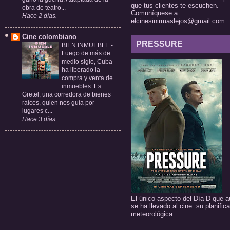
que tus clientes te escuchen.
obra de teatro...
Comuníquese a
Hace 2 días.
elcinesinirmaslejos@gmail.com
Cine colombiano
PRESSURE
BIEN INMUEBLE
-
Luego de más de
medio siglo, Cuba
ha liberado la
compra y venta de
inmuebles. Es
Gretel, una corredora de bienes
raíces, quien nos guía por
lugares c...
Hace 3 días.
El único aspecto del Día D que a
se ha llevado al cine: su planific
meteorológica.