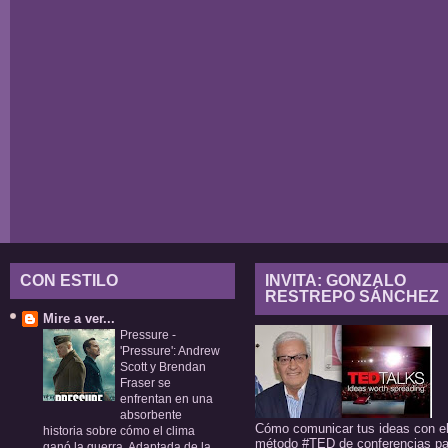
CON ESTILO
INVITA: GONZALO
RESTREPO SÁNCHEZ
Mire a ver...
Pressure
-
'Pressure': Andrew
Scott y Brendan
Fraser se
enfrentan en una
absorbente
Cómo comunicar tus ideas con e
historia sobre cómo el clima
método #TED de conferencias pa
ganó la guerra. Adaptada de la