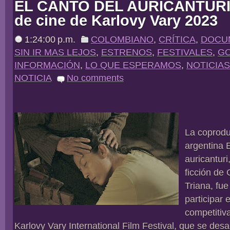
EL CANTO DEL AURICANTURI en
de cine de Karlovy Vary 2023
1:24:00 p.m.
COLOMBIANO
,
CRÍTICA
,
DOCU
SIN IR MAS LEJOS
,
ESTRENOS
,
FESTIVALES
,
GO
INFORMACIÓN
,
LO QUE ESPERAMOS
,
NOTICIAS
NOTICIA
No comments
La coprodu
argentina E
auricanturi
ficción de
Triana, fu
participar 
competitiv
Karlovy Vary International Film Festival, que se desar