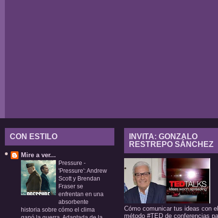
CON ESTILO
INVITA: GONZALO
RESTREPO SÁNCHEZ
Mire a ver...
Pressure
-
'Pressure': Andrew
Scott y Brendan
Fraser se
enfrentan en una
absorbente
Cómo comunicar tus ideas con e
historia sobre cómo el clima
método #TED de conferencias pa
ganó la guerra. Adaptada de la