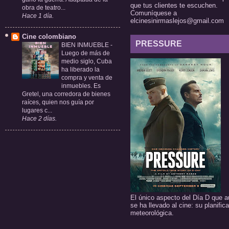
que tus clientes te escuchen.
obra de teatro...
Comuníquese a
Hace 1 día.
elcinesinirmaslejos@gmail.com
Cine colombiano
PRESSURE
BIEN INMUEBLE
-
Luego de más de
medio siglo, Cuba
ha liberado la
compra y venta de
inmuebles. Es
Gretel, una corredora de bienes
raíces, quien nos guía por
lugares c...
Hace 2 días.
El único aspecto del Día D que a
se ha llevado al cine: su planific
meteorológica.