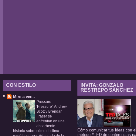
CON ESTILO
INVITA: GONZALO
RESTREPO SÁNCHEZ
Mire a ver...
Pressure
-
'Pressure': Andrew
Scott y Brendan
Fraser se
enfrentan en una
absorbente
Cómo comunicar tus ideas con e
historia sobre cómo el clima
método #TED de conferencias pa
ganó la guerra. Adaptada de la