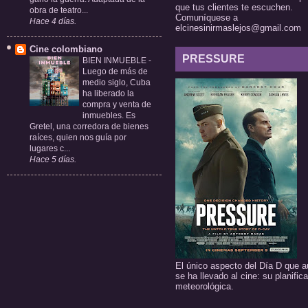
que tus clientes te escuchen.
obra de teatro...
Comuníquese a
Hace 4 días.
elcinesinirmaslejos@gmail.com
Cine colombiano
PRESSURE
BIEN INMUEBLE
-
Luego de más de
medio siglo, Cuba
ha liberado la
compra y venta de
inmuebles. Es
Gretel, una corredora de bienes
raíces, quien nos guía por
lugares c...
Hace 5 días.
El único aspecto del Día D que a
se ha llevado al cine: su planific
meteorológica.