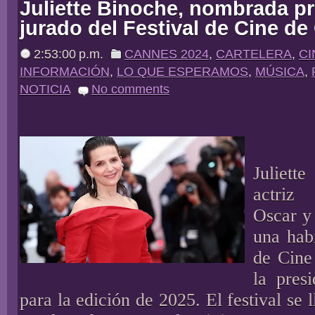
Juliette Binoche, nombrada pr
jurado del Festival de Cine d
2:53:00 p.m.
CANNES 2024
,
CARTELERA
,
CI
INFORMACIÓN
,
LO QUE ESPERAMOS
,
MÚSICA
,
NOTICIA
No comments
Juliet
actriz
Oscar y
una habi
de Cine
la pres
para la edición de 2025. El festival se 