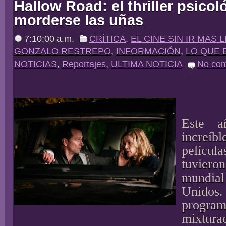
Hallow Road: el thriller psicol
morderse las uñas
7:10:00 a.m.
CRÍTICA
,
EL CINE SIN IR MAS 
GONZALO RESTREPO
,
INFORMACIÓN
,
LO QUE
NOTICIAS
,
Reportajes
,
ULTIMA NOTICIA
No co
Este 
incre
pelícu
tuvier
mundia
Uni
progra
mixtur