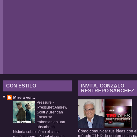
CON ESTILO
INVITA: GONZALO
RESTREPO SÁNCHEZ
Mire a ver...
Pressure
-
'Pressure': Andrew
Scott y Brendan
Fraser se
enfrentan en una
absorbente
Cómo comunicar tus ideas con e
historia sobre cómo el clima
método #TED de conferencias pa
ganó la guerra. Adaptada de la