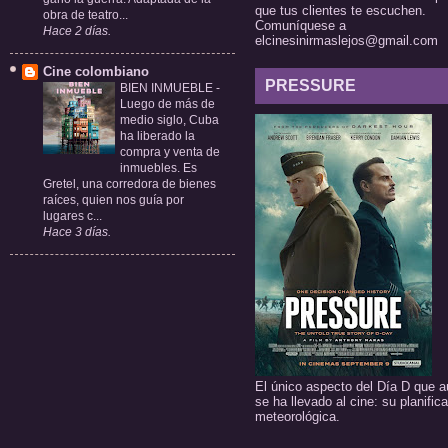
que tus clientes te escuchen.
obra de teatro...
Comuníquese a
Hace 2 días.
elcinesinirmaslejos@gmail.com
Cine colombiano
PRESSURE
BIEN INMUEBLE
-
Luego de más de
medio siglo, Cuba
ha liberado la
compra y venta de
inmuebles. Es
Gretel, una corredora de bienes
raíces, quien nos guía por
lugares c...
Hace 3 días.
El único aspecto del Día D que a
se ha llevado al cine: su planific
meteorológica.