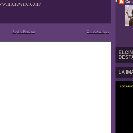
Cine
www.indiewire.com/
Página Principal
Entrada antigua
ELCIN
DEST
LA I