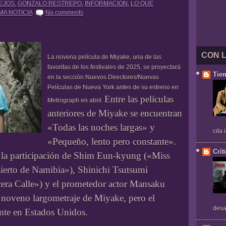
LEJOS
,
GONZALO RESTREPO
,
INFORMACIÓN
,
LO QUE
MA NOTICIA
No comments
CON 
La novena película de Miyake, una de las
favoritas de los festivales de 2025, se proyectará
Tie
en la sección Nuevos Directores/Nuevas
Películas de Nueva York antes de su estreno en
Entre las películas
Metrograph en abril.
anteriores de Miyake se encuentran
«Todas las noches largas» y
cita
«Pequeño, lento pero constante».
Crít
 la participación de Shim Eun-kyung («Miss
erto de Namibia»), Shinichi Tsutsumi
cera Calle») y el prometedor actor Mansaku
 noveno largometraje de Miyake, pero el
desa
ente en Estados Unidos.