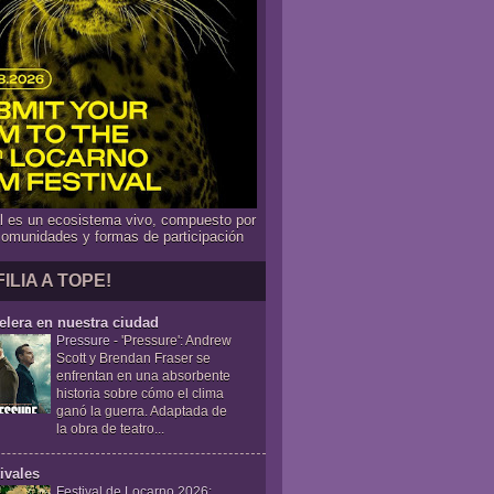
al es un ecosistema vivo, compuesto por
comunidades y formas de participación
FILIA A TOPE!
elera en nuestra ciudad
Pressure
-
'Pressure': Andrew
Scott y Brendan Fraser se
enfrentan en una absorbente
historia sobre cómo el clima
ganó la guerra. Adaptada de
la obra de teatro...
ivales
Festival de Locarno 2026: