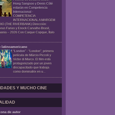
Hong Sangsoo y Denis Côté
estarán en Competencia
Internacional
-
COMPETENCIA
INTERNACIONAL A MARGEM
IO (THE RIVERBANK) Dirección:
eus Farias y Enock Carvalho Brasil,
ania – 2026 Con Caique Copque, Ítalo
e latinoamericano
“London”
-
“London”, primera
película de Márcio Piccoli y
Victor di Marco. El film está
protagonizado por un joven
discapacitado que trabaja
como dominatrix en u...
IDADES Y MUCHO CINE
ALIDAD
zona de autor