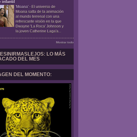
 infantil
'Moana'
-
El universo de
Moana salta de la animación
al mundo terrenal con una
refrescante visión en la que
Dwayne 'La Roca' Johnson y
la joven Catherine Laga'a...
Mostrar todo
ESINIRMASLEJOS: LO MÁS
ACADO DEL MES
MAGEN DEL MOMENTO: