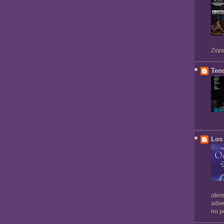
Zvya
Ten
Los 
atem
adve
no pe