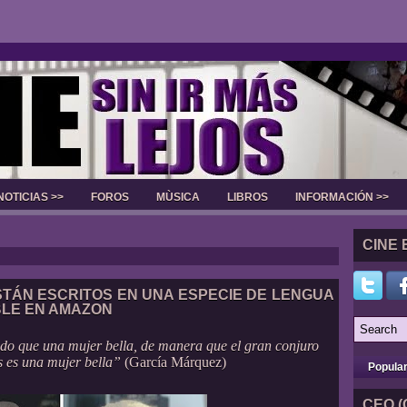
NOTICIAS >>
FOROS
MÙSICA
LIBROS
INFORMACIÓN >>
Slider
CINE 
TÁN ESCRITOS EN UNA ESPECIE DE LENGUA
BLE EN AMAZON
do que una mujer bella, de manera que el gran conjuro
s es una mujer bella”
(García Márquez)
Popula
CEO (