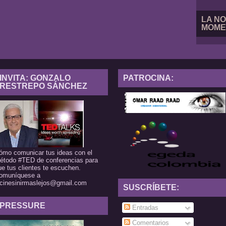
LA NO
MOME
INVITA: GONZALO
PATROCINA:
RESTREPO SÁNCHEZ
ómo comunicar tus ideas con el
étodo #TED de conferencias para
ue tus clientes te escuchen.
omuníquese a
lcinesinirmaslejos@gmail.com
SUSCRÍBETE:
PRESSURE
Entradas
Comentarios