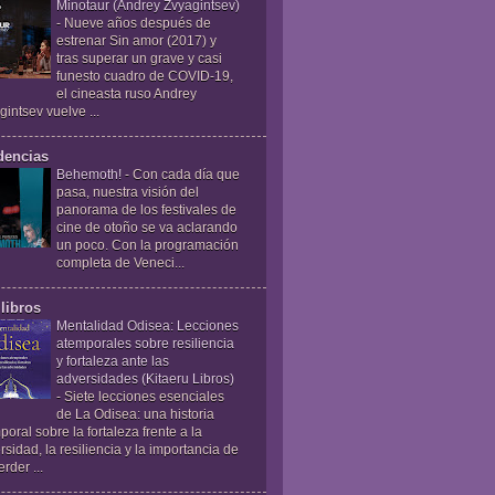
Minotaur (Andrey Zvyagintsev)
-
Nueve años después de
estrenar Sin amor (2017) y
tras superar un grave y casi
funesto cuadro de COVID-19,
el cineasta ruso Andrey
gintsev vuelve ...
dencias
Behemoth!
-
Con cada día que
pasa, nuestra visión del
panorama de los festivales de
cine de otoño se va aclarando
un poco. Con la programación
completa de Veneci...
libros
Mentalidad Odisea: Lecciones
atemporales sobre resiliencia
y fortaleza ante las
adversidades (Kitaeru Libros)
-
Siete lecciones esenciales
de La Odisea: una historia
poral sobre la fortaleza frente a la
rsidad, la resiliencia y la importancia de
rder ...