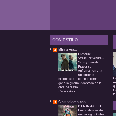
CON ESTILO
Mire a ver...
Pressure
-
'Pressure': Andrew
Scott y Brendan
Fraser se
enfrentan en una
absorbente
C
historia sobre cómo el clima
m
ganó la guerra. Adaptada de la
q
obra de teatro...
C
Hace 2 días.
e
Cine colombiano
BIEN INMUEBLE
-
Luego de más de
medio siglo, Cuba