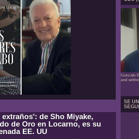
Gonzalo R
and writte
SE U
SEGU
 extraños': de Sho Miyake,
do de Oro en Locarno, es su
renada EE. UU