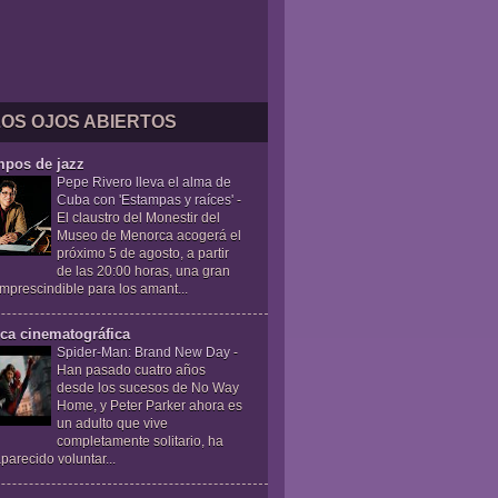
LOS OJOS ABIERTOS
mpos de jazz
Pepe Rivero lleva el alma de
Cuba con 'Estampas y raíces'
-
El claustro del Monestir del
Museo de Menorca acogerá el
próximo 5 de agosto, a partir
de las 20:00 horas, una gran
 imprescindible para los amant...
ica cinematográfica
Spider-Man: Brand New Day
-
Han pasado cuatro años
desde los sucesos de No Way
Home, y Peter Parker ahora es
un adulto que vive
completamente solitario, ha
parecido voluntar...