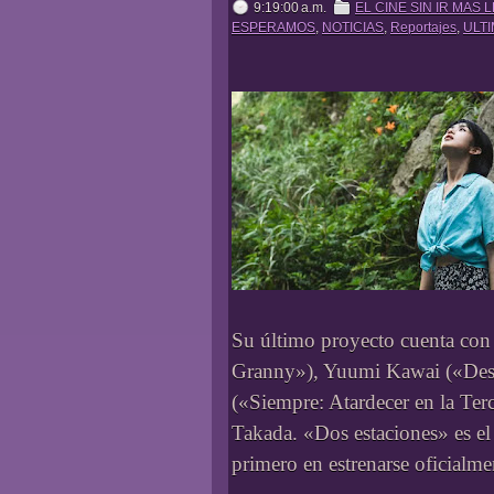
9:19:00 a.m.
EL CINE SIN IR MAS 
ESPERAMOS
,
NOTICIAS
,
Reportajes
,
ULTI
Su último proyecto cuenta con
Granny»), Yuumi Kawai («Desi
(«Siempre: Atardecer en la Ter
Takada. «Dos estaciones» es el
primero en estrenarse oficialm