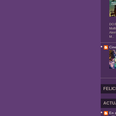
DO R
Math
Alem
M...
Cin
FELIC
ACTU
En 