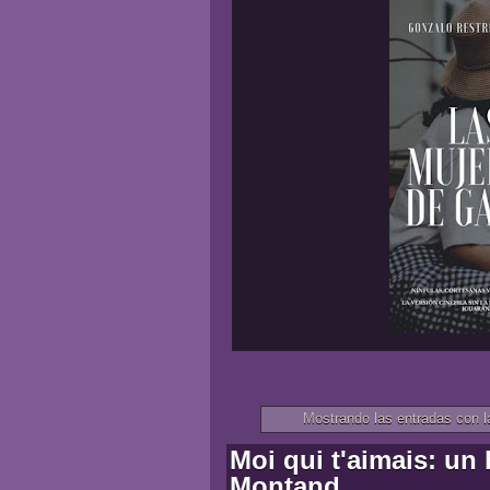
Mostrando las entradas con l
Moi qui t'aimais: un 
Montand