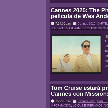
Cannes 2025: The Ph
película de Wes And
7:14:00 a.m.
Cannes 2025
,
CARTE
FESTIVALES
,
INFORMACION
,
Reportajes
,
Si
An
in
To
di
to
un
Tom Cruise estará pr
Cannes con Mission:
1:29:00 p.m.
Cannes 2025
,
CARTE
INFORMACIÓN
,
LO QUE ESPERAMOS
,
NO