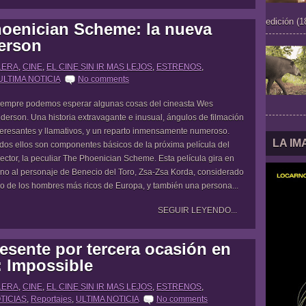
edición (1
oenician Scheme: la nueva
erson
LERA
,
CINE
,
EL CINE SIN IR MAS LEJOS
,
ESTRENOS
,
ULTIMA NOTICIA
No comments
empre podemos esperar algunas cosas del cineasta Wes
derson. Una historia extravagante e inusual, ángulos de filmación
teresantes y llamativos, y un reparto inmensamente numeroso.
LA I
dos ellos son componentes básicos de la próxima película del
rector, la peculiar The Phoenician Scheme. Esta película gira en
rno al personaje de Benecio del Toro, Zsa-Zsa Korda, considerado
o de los hombres más ricos de Europa, y también una persona...
SEGUIR LEYENDO...
esente por tercera ocasión en
 Impossible
LERA
,
CINE
,
EL CINE SIN IR MAS LEJOS
,
ESTRENOS
,
TICIAS
,
Reportajes
,
ULTIMA NOTICIA
No comments