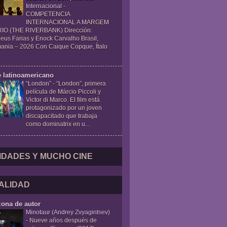
Internacional
-
COMPETENCIA
INTERNACIONAL A MARGEM
IO (THE RIVERBANK) Dirección:
eus Farias y Enock Carvalho Brasil,
ania – 2026 Con Caique Copque, Ítalo
e latinoamericano
“London”
-
“London”, primera
película de Márcio Piccoli y
Victor di Marco. El film está
protagonizado por un joven
discapacitado que trabaja
como dominatrix en u...
IDADES Y MUCHO CINE
ALIDAD
zona de autor
Minotaur (Andrey Zvyagintsev)
-
Nueve años después de