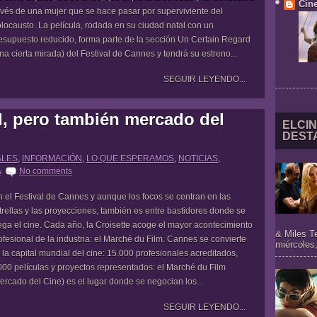
Cine
avés de una mujer que se hace pasar por superviviente del
locausto. La película, rodada en su ciudad natal con un
esupuesto reducido, forma parte de la sección Un Certain Regard
na cierta mirada) del Festival de Cannes y tendrá su estreno...
SEGUIR LEYENDO...
l, pero también mercado del
ELCIN
DEST
ALES
,
INFORMACIÓN
,
LO QUE ESPERAMOS
,
NOTICIAS
,
A
No comments
 el Festival de Cannes y aunque los focos se centran en las
trellas y las proyecciones, también es entre bastidores donde se
ega el cine. Cada año, la Croisette acoge el mayor acontecimiento
& Miles T
ofesional de la industria: el Marché du Film. Cannes se convierte
miércoles,
 la capital mundial del cine: 15.000 profesionales acreditados,
000 películas y proyectos representados: el Marché du Film
ercado del Cine) es el lugar donde se negocian los...
SEGUIR LEYENDO...