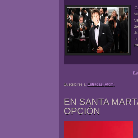
CA
MI
fu
de
di
la
en
Pág
Suscribirse a:
Entradas (Atom)
EN SANTA MART
OPCIÓN