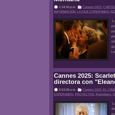
1:34:00 p.m.
Cannes 2025
,
CARTE
INFORMACIÓN
,
LO QUE ESPERAMOS
,
NO
La
pr
pa
pr
in
gr
La
Cannes 2025: Scarle
directora con "Elean
8:03:00 a.m.
Cannes 2025
,
EL CINE
ESPERAMOS
,
PROYECTOS
,
Reportajes
,
U
La
di
po