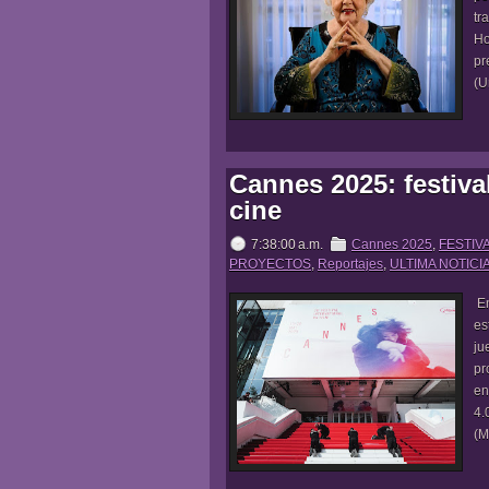
tr
Ho
pr
(U
Cannes 2025: festiva
cine
7:38:00 a.m.
Cannes 2025
,
FESTIV
PROYECTOS
,
Reportajes
,
ULTIMA NOTICI
En
es
ju
pr
en
4.
(M