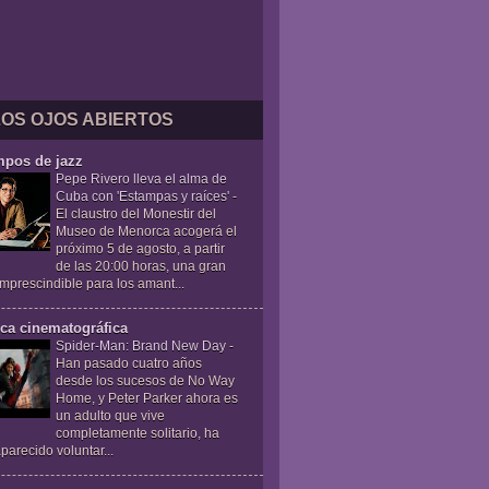
LOS OJOS ABIERTOS
mpos de jazz
Pepe Rivero lleva el alma de
Cuba con 'Estampas y raíces'
-
El claustro del Monestir del
Museo de Menorca acogerá el
próximo 5 de agosto, a partir
de las 20:00 horas, una gran
 imprescindible para los amant...
ica cinematográfica
Spider-Man: Brand New Day
-
Han pasado cuatro años
desde los sucesos de No Way
Home, y Peter Parker ahora es
un adulto que vive
completamente solitario, ha
parecido voluntar...