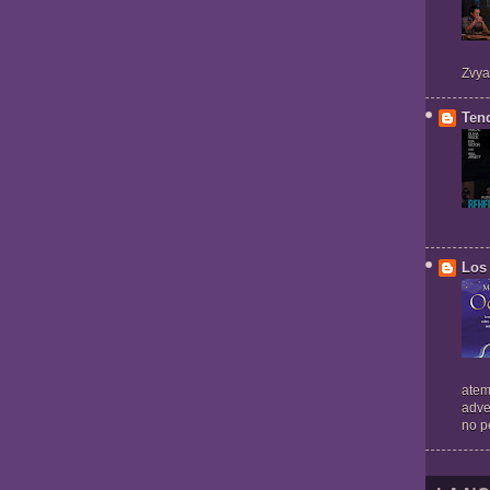
Zvya
Ten
Los 
atem
adve
no pe