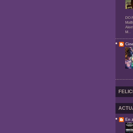
DO R
Math
Alem
M...
Cin
FELIC
ACTU
En 