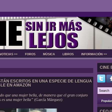
NOTICIAS >>
FOROS
MÙSICA
LIBROS
INFORMACIÓN >>
Slider
CINE 
TÁN ESCRITOS EN UNA ESPECIE DE LENGUA
BLE EN AMAZON
do que una mujer bella, de manera que el gran conjuro
s es una mujer bella”
(García Márquez)
Popula
CEO (