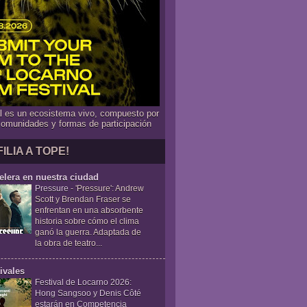
al es un ecosistema vivo, compuesto por
comunidades y formas de participación
FILIA A TOPE!
elera en nuestra ciudad
Pressure
-
'Pressure': Andrew
Scott y Brendan Fraser se
enfrentan en una absorbente
historia sobre cómo el clima
ganó la guerra. Adaptada de
la obra de teatro...
ivales
Festival de Locarno 2026:
Hong Sangsoo y Denis Côté
estarán en Competencia