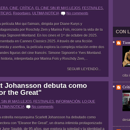
LERA
,
CINE
,
CRÍTICA
,
EL CINE SIN IR MAS LEJOS
,
FESTIVALES
,
TICIAS
,
Reportajes
,
ULTIMA NOTICIA
No comments
 película Moi qui t'aimais, dirigida por Diane Kurys y
otagonizada por Roschdy Zem y Marina Foïs, recorre la vida de la
CON 
reja Signoret-Montand. En los cines el 1ᵉʳ de octubre de 2025.
esentada en Cannes Classics 2025. A través de una ficción
Tie
timista y asertiva, la película explora la compleja relación entre dos
andes figuras del cine francés: Simone Signoret e Yves Montand.
 historia, interpretada por Marina Foïs y Roschdy Zem,...
SEGUIR LEYENDO...
cita
tt Johansson debuta como
Crít
or the Great"
 SIN IR MAS LEJOS
,
FESTIVALES
,
INFORMACIÓN
,
LO QUE
LTIMA NOTICIA
No comments
 estrella neoyorquina Scarlett Johansson ha debutado como
desa
rectora con "Eleanor the Great", un drama intimista protagonizado
r June Squibb, de 95 años, que explora la soledad y la identidad a