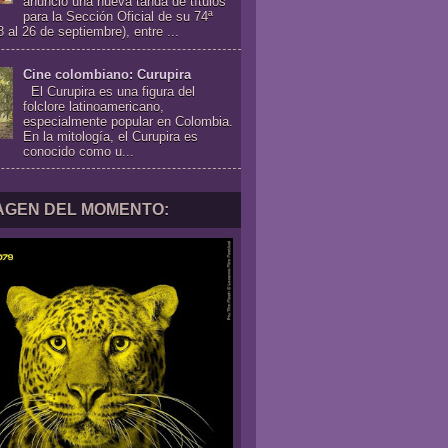
anunció una nueva tanda de títulos
para la Sección Oficial de su 74ª
8 al 26 de septiembre), entre ...
Cine colombiano: Curupira
El Curupira es una figura del
folclore latinoamericano,
especialmente popular en Colombia.
En la mitología, el Curupira es
conocido como u...
MAGEN DEL MOMENTO: