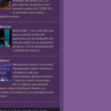
estrenar Sin amor (2017) y
tras superar un grave y casi
funesto cuadro de COVID-19,
el cineasta ruso Andrey
gintsev vuelve ...
dencias
Behemoth!
-
Con cada día que
pasa, nuestra visión del
panorama de los festivales de
cine de otoño se va aclarando
un poco. Con la programación
completa de Veneci...
libros
Mentalidad Odisea: Lecciones
atemporales sobre resiliencia
y fortaleza ante las
adversidades (Kitaeru Libros)
-
Siete lecciones esenciales
de La Odisea: una historia
poral sobre la fortaleza frente a la
rsidad, la resiliencia y la importancia de
rder ...