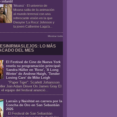
 infantil
'Moana'
-
El universo de
Moana salta de la animación
al mundo terrenal con una
refrescante visión en la que
Dwayne 'La Roca' Johnson y
la joven Catherine Laga'a...
Mostrar todo
ESINIRMASLEJOS: LO MÁS
ACADO DEL MES
El Festival de Cine de Nueva York
revela su programación principal:
Sandra Hüller en 'Rose', 'A Long
Winter' de Andrew Haigh, 'Tender
Loving Care' de Mike Leigh
"Paper Tiger": Scarlett Johansson
eller Join Adam Driver On James Gray El
 el equipo del festival anunció...
Larraín y Naishtat en carrera por la
Concha de Oro en San Sebastián
2026
El Festival de San Sebastián