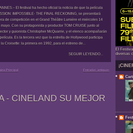
NNES.– El festival ha hecho oficial la noticia de que la película
SSION: IMPOSSIBLE- THE FINAL RECKONING, se presentará
era de competición en el Grand Théâtre Lumière el miércoles 14
 mayo. Con su protagonista y productor TOM CRUISE junto al
rector y guionista Christopher McQuarrie, y el elenco acompañarán
 película. Es la tercera vez que la estrella de Hollywood participa
 la Croisette: la primera en 1992, para el estreno de...
El Festiv
diversas 
SEGUIR LEYENDO...
¡CINE
ina Principal
Entradas antiguas
Cart
A - CINELAND SU MEJOR
Fest