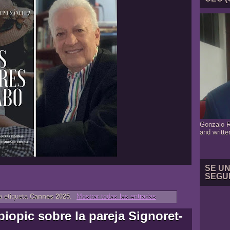
Gonzalo R
and writte
SE U
SEGU
a etiqueta
Cannes 2025
.
Mostrar todas las entradas
biopic sobre la pareja Signoret-